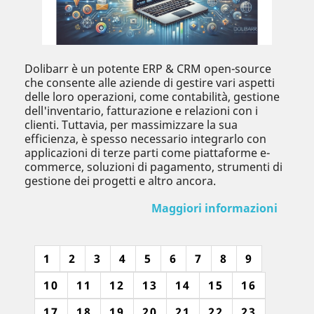
Dolibarr è un potente ERP & CRM open-source
che consente alle aziende di gestire vari aspetti
delle loro operazioni, come contabilità, gestione
dell'inventario, fatturazione e relazioni con i
clienti. Tuttavia, per massimizzare la sua
efficienza, è spesso necessario integrarlo con
applicazioni di terze parti come piattaforme e-
commerce, soluzioni di pagamento, strumenti di
gestione dei progetti e altro ancora.
Maggiori informazioni
1
2
3
4
5
6
7
8
9
10
11
12
13
14
15
16
17
18
19
20
21
22
23