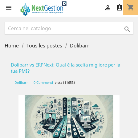
shopping_cart




Home
Tous les postes
Dolibarr
Dolibarr vs ERPNext: Qual è la scelta migliore per la
tua PMI?
Dolibarr
0 Commenti
vista (11653)