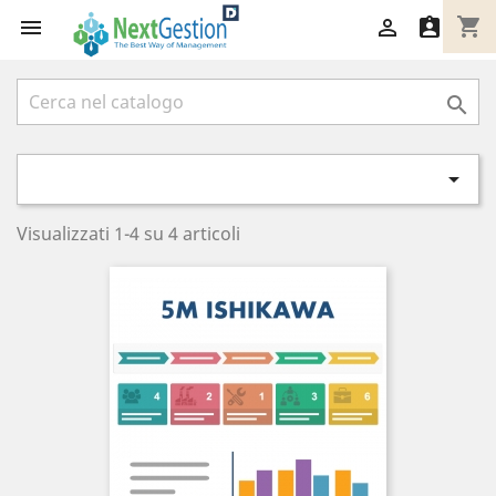
shopping_cart





Visualizzati 1-4 su 4 articoli