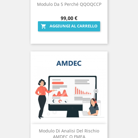
Modulo Da 5 Perché QQOQCCP
Prezzo
99,00 €
AGGIUNGI AL CARRELLO

Modulo Di Analisi Del Rischio
AMDEC O FMEA