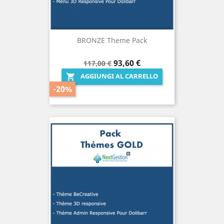
BRONZE Theme Pack
Prezzo
Prezzo
93,60 €
117,00 €
base
AGGIUNGI AL CARRELLO

-20%