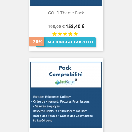
GOLD Theme Pack
Prezzo
Prezzo
158,40 €
198,00 €
base
-20%
AGGIUNGI AL CARRELLO
