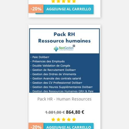
-20%
AGGIUNGI AL CARRELLO

Pack HR - Human Resources
Prezzo
Prezzo
864,80 €
1.081,00 €
base
-20%
AGGIUNGI AL CARRELLO
