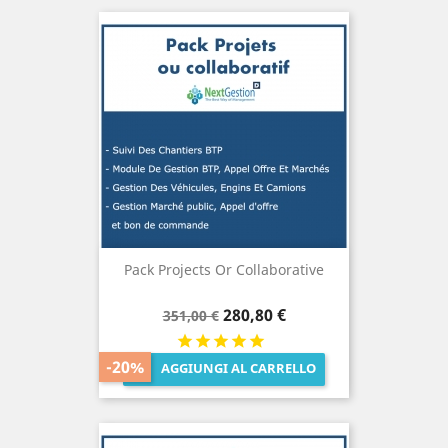
Pack Projects Or Collaborative
Prezzo
Prezzo
280,80 €
351,00 €
base
-20%
AGGIUNGI AL CARRELLO
