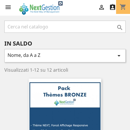
shopping_cart




IN SALDO
Nome, da A a Z

Visualizzati 1-12 su 12 articoli