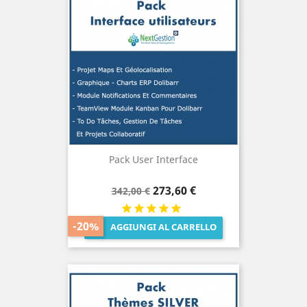
Pack User Interface
Prezzo
Prezzo
273,60 €
342,00 €
base
-20%
AGGIUNGI AL CARRELLO
