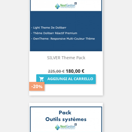
SILVER Theme Pack
Prezzo
Prezzo
180,00 €
225,00 €
base
AGGIUNGI AL CARRELLO

-20%