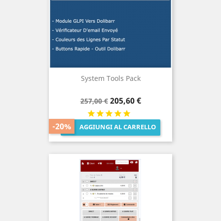
System Tools Pack
Prezzo
Prezzo
205,60 €
257,00 €
base
-20%
AGGIUNGI AL CARRELLO
