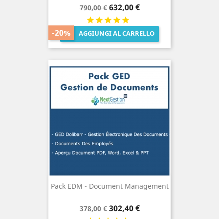
Prezzo
Prezzo
632,00 €
790,00 €
base
-20%
AGGIUNGI AL CARRELLO

Pack EDM - Document Management
Prezzo
Prezzo
302,40 €
378,00 €
base