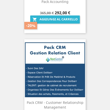
Pack Accounting
Prezzo
Prezzo
292,00 €
365,00 €
base
AGGIUNGI AL CARRELLO

-20%
Pack CRM - Customer Relationship
Management