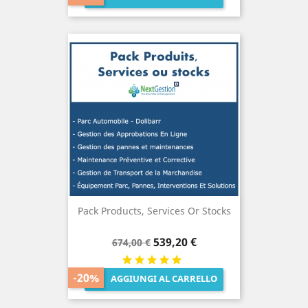
Pack Products, Services Or Stocks
Prezzo
Prezzo
539,20 €
674,00 €
base
-20%
AGGIUNGI AL CARRELLO
