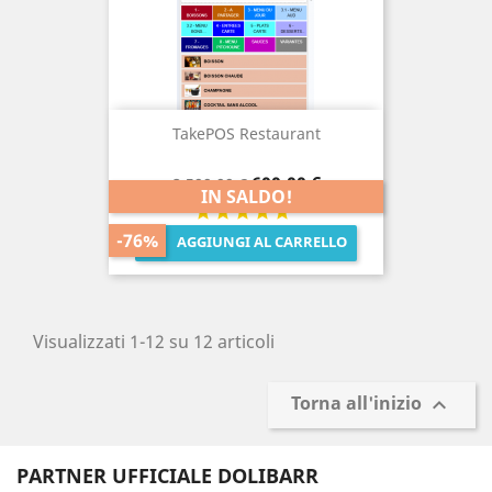
TakePOS Restaurant
Prezzo
Prezzo
600,00 €
2.500,00 €
IN SALDO!
base
-76%
AGGIUNGI AL CARRELLO

Visualizzati 1-12 su 12 articoli
Torna all'inizio

PARTNER UFFICIALE DOLIBARR