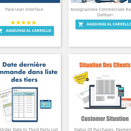
Pack User Interface
Assegnazione Commerciale Ra
Dolibarr
AGGIUNGI AL CARRELL

AGGIUNGI AL CARRELLO

Anteprima
Anteprima


 Order Date In Third Party List
Status Of Purchases, Paymen