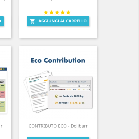
s
O
AGGIUNGI AL CARRELLO

Anteprima

er
CONTRIBUTO ECO - Dolibarr