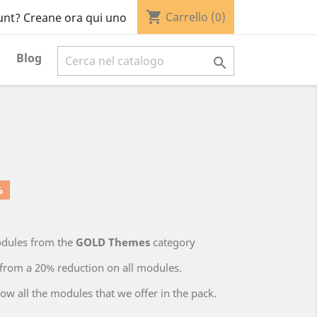
shopping_cart
Carrello
(0)
unt? Creane ora qui uno
Blog

%
odules from the
GOLD Themes
category
 from a 20% reduction on all modules.
low all the modules that we offer in the pack.