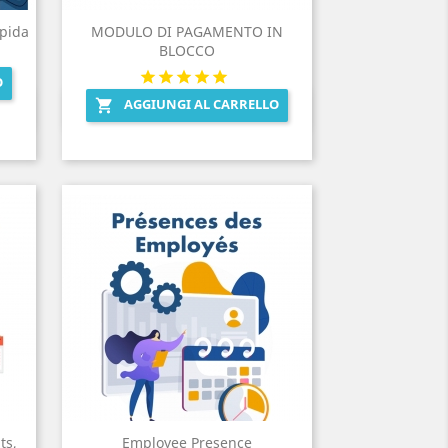
pida
MODULO DI PAGAMENTO IN
BLOCCO
O
AGGIUNGI AL CARRELLO

Anteprima

ts,
Employee Presence