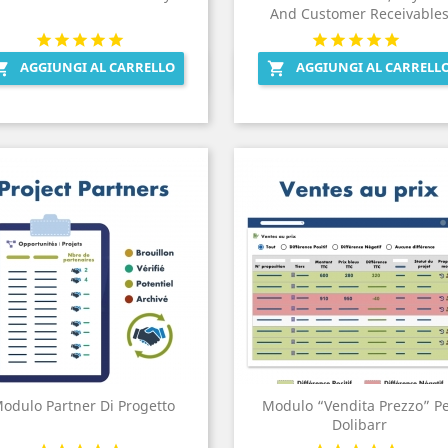
And Customer Receivable
AGGIUNGI AL CARRELLO
AGGIUNGI AL CARRELL


Anteprima
Anteprima


odulo Partner Di Progetto
Modulo “Vendita Prezzo” P
Dolibarr