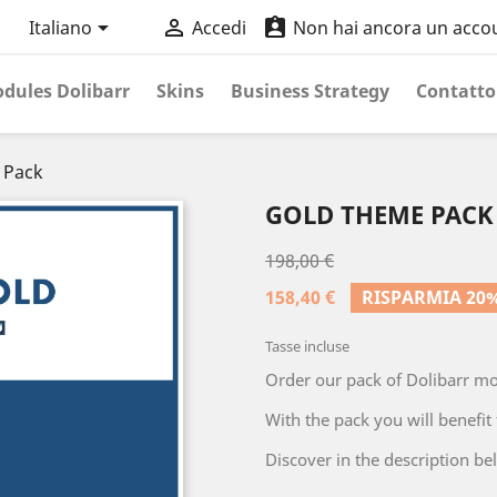



Italiano
Accedi
Non hai ancora un acco
dules Dolibarr
Skins
Business Strategy
Contatto
 Pack
GOLD THEME PACK
198,00 €
158,40 €
RISPARMIA 20
Tasse incluse
Order our pack of Dolibarr m
With the pack you will benefit
Discover in the description be