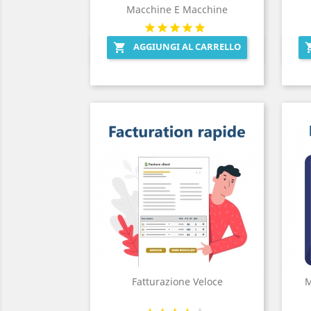
Macchine E Macchine
AGGIUNGI AL CARRELLO

Anteprima

Fatturazione Veloce
M