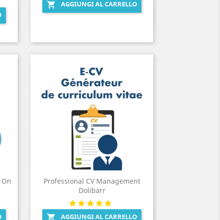
AGGIUNGI AL CARRELLO

O
Anteprima

 On
Professional CV Management
Dolibarr
O
AGGIUNGI AL CARRELLO

Anteprima