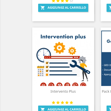
AGGIUNGI AL CARRELLO

Anteprima

Intervento Plus
Pack
AGGIUNGI AL CARRELLO

Anteprima