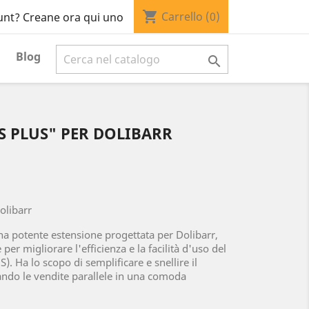
shopping_cart
Carrello
(0)
unt? Creane ora qui uno
Blog

 PLUS" PER DOLIBARR
olibarr
na potente estensione progettata per Dolibarr,
per migliorare l'efficienza e la facilità d'uso del
. Ha lo scopo di semplificare e snellire il
ndo le vendite parallele in una comoda