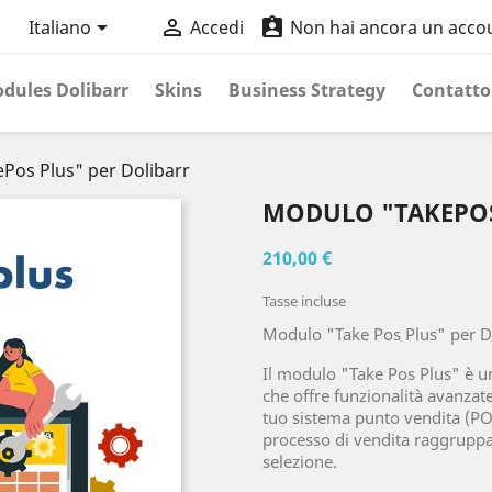



Italiano
Accedi
Non hai ancora un acco
dules Dolibarr
Skins
Business Strategy
Contatto
Pos Plus" per Dolibarr
MODULO "TAKEPOS
210,00 €
Tasse incluse
Modulo "Take Pos Plus" per D
Il modulo "Take Pos Plus" è u
che offre funzionalità avanzate 
tuo sistema punto vendita (POS)
processo di vendita raggruppa
selezione.