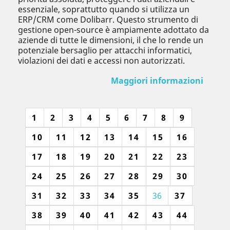
essenziale, soprattutto quando si utilizza un
ERP/CRM come Dolibarr. Questo strumento di
gestione open-source è ampiamente adottato da
aziende di tutte le dimensioni, il che lo rende un
potenziale bersaglio per attacchi informatici,
violazioni dei dati e accessi non autorizzati.
Maggiori informazioni
1
2
3
4
5
6
7
8
9
10
11
12
13
14
15
16
17
18
19
20
21
22
23
24
25
26
27
28
29
30
31
32
33
34
35
36
37
38
39
40
41
42
43
44