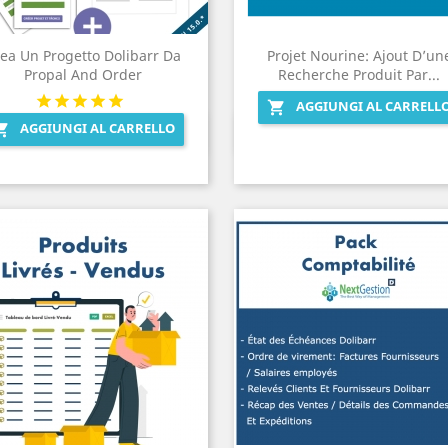
ea Un Progetto Dolibarr Da
Projet Nourine: Ajout D’un
Propal And Order
Recherche Produit Par...
AGGIUNGI AL CARRELL

AGGIUNGI AL CARRELLO

Anteprima
Anteprima

