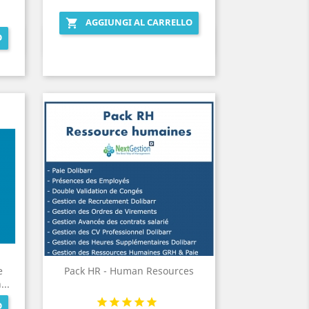
AGGIUNGI AL CARRELLO

O
Anteprima

e
Pack HR - Human Resources
...
O