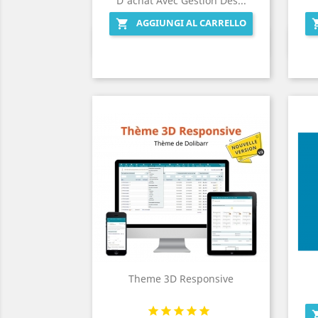
D'achat Avec Gestion Des...
AGGIUNGI AL CARRELLO

Anteprima

Theme 3D Responsive