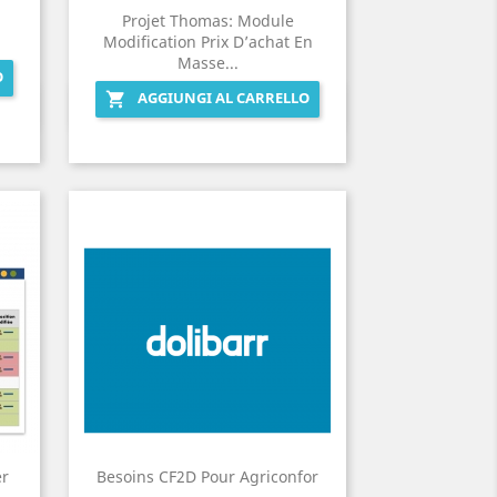
Projet Thomas: Module
Modification Prix D’achat En
Masse...
O
AGGIUNGI AL CARRELLO

Anteprima

er
Besoins CF2D Pour Agriconfor