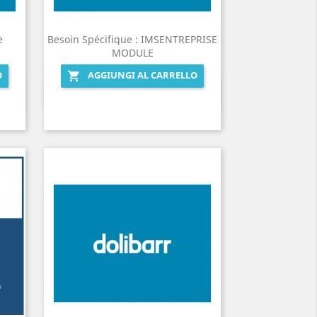
e
Besoin Spécifique : IMSENTREPRISE
MODULE
O
AGGIUNGI AL CARRELLO

Anteprima
