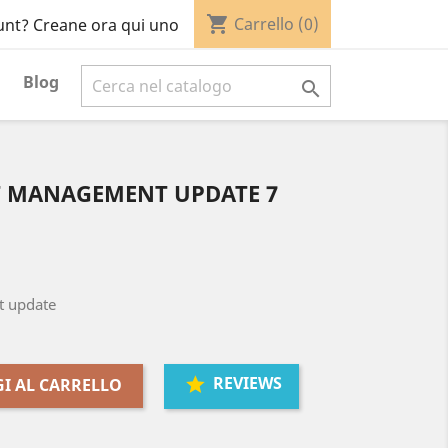
shopping_cart
Carrello
(0)
unt? Creane ora qui uno
Blog

ET MANAGEMENT UPDATE 7
t update
REVIEWS
I AL CARRELLO