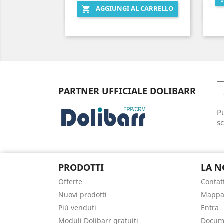
AGGIUNGI AL CARRELLO

Anteprima

PARTNER UFFICIALE DOLIBARR
Pu
sc
PRODOTTI
LA N
Offerte
Contat
Nuovi prodotti
Mappa 
Più venduti
Entra
Moduli Dolibarr gratuiti
Docume