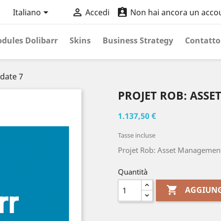



Italiano
Accedi
Non hai ancora un acco
dules Dolibarr
Skins
Business Strategy
Contatto
date 7
PROJET ROB: ASS
1.137,50 €
Tasse incluse
Projet Rob: Asset Managemen
Quantità

AGGIUNG