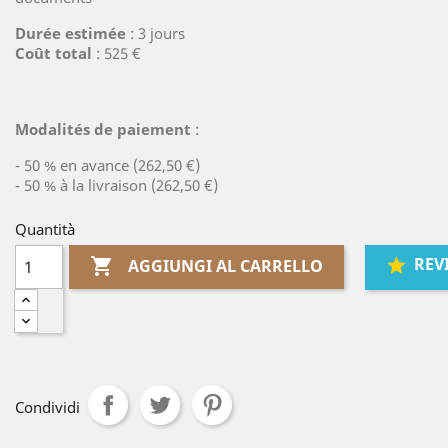
Durée estimée
: 3 jours
Coût total
: 525 €
Modalités de paiement
:
- 50 % en avance (262,50 €)
- 50 % à la livraison (262,50 €)
Quantità
REV

AGGIUNGI AL CARRELLO
Condividi