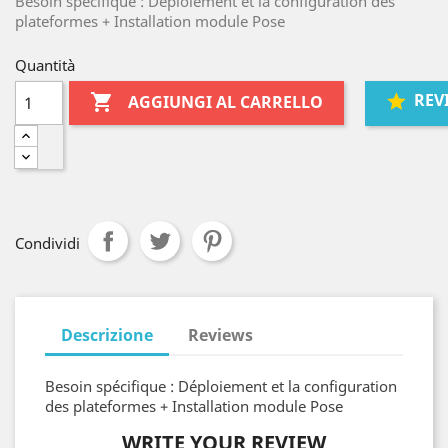
Besoin spécifique : Déploiement et la configuration des
plateformes + Installation module Pose
Quantità
REV

AGGIUNGI AL CARRELLO
Condividi
Descrizione
Reviews
Besoin spécifique : Déploiement et la configuration
des plateformes + Installation module Pose
WRITE YOUR REVIEW