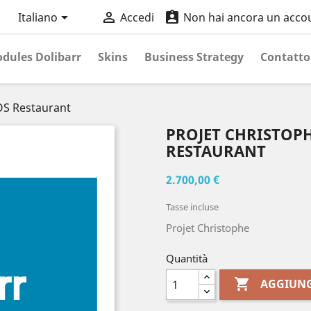



Italiano
Accedi
Non hai ancora un acco
dules Dolibarr
Skins
Business Strategy
Contatto
OS Restaurant
PROJET CHRISTOPH
RESTAURANT
2.700,00 €
Tasse incluse
Projet Christophe
Quantità

AGGIUNG