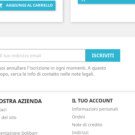
AGGIUNGI AL CARRELLO

Anteprima
Anteprima


oi annullare l'iscrizione in ogni momenti. A questo
opo, cerca le info di contatto nelle note legali.
OSTRA AZIENDA
IL TUO ACCOUNT
Informazioni personali
taci
Ordini
del sito
Note di credito
Indirizzi
ntazione Dolibarr