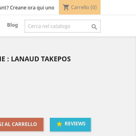
shopping_cart
Carrello
(0)
unt? Creane ora qui uno
Blog

E : LANAUD TAKEPOS
REVIEWS
I AL CARRELLO