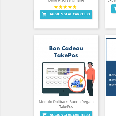
Delle Risorse Umane
Expé
AGGIUNGI AL CARRELLO

Anteprima

Modulo Dolibarr: Buono Regalo
TakePos
AGGIUNGI AL CARRELLO
