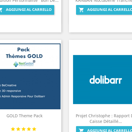
dition Personnalisé "Bon De...
KANBAN Noctabene Tranche
AGGIUNGI AL CARRELLO
AGGIUNGI AL CARRELL


Anteprima
Anteprima


GOLD Theme Pack
Projet Christophe : Rapport 
Caisse Détaillé...
AGGIUNGI AL CARRELL
