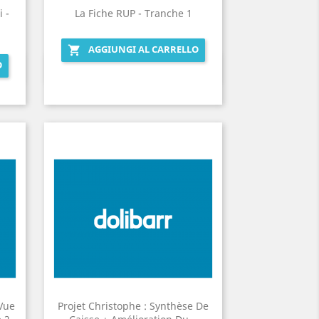
 -
La Fiche RUP - Tranche 1
AGGIUNGI AL CARRELLO

O
Anteprima

Vue
Projet Christophe : Synthèse De