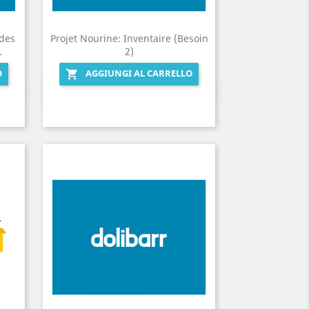
des
Projet Nourine: Inventaire (Besoin
.
2)
O
AGGIUNGI AL CARRELLO

Anteprima
