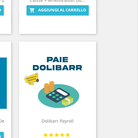
 2
Caisse + Amélioration Du...
O
AGGIUNGI AL CARRELLO

Anteprima

De
Dolibarr Payroll
O