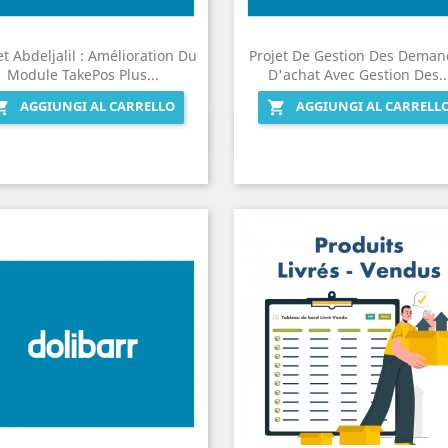
et Abdeljalil : Amélioration Du
Projet De Gestion Des Deman
Module TakePos Plus...
D'achat Avec Gestion Des..
AGGIUNGI AL CARRELLO
AGGIUNGI AL CARRELL


Anteprima
Anteprima

