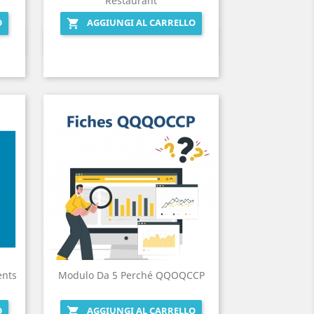
Restaurant
O
AGGIUNGI AL CARRELLO

Anteprima

ents
Modulo Da 5 Perché QQOQCCP
O
AGGIUNGI AL CARRELLO
