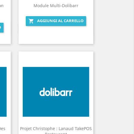
on
Module Multi-Dolibarr
AGGIUNGI AL CARRELLO

O
Anteprima

Des
Projet Christophe : Lanaud TakePOS