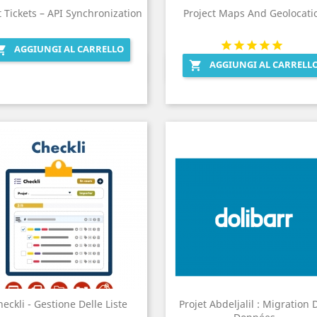
 Tickets – API Synchronization
Project Maps And Geolocati
AGGIUNGI AL CARRELLO

AGGIUNGI AL CARRELL

Anteprima
Anteprima


eckli - Gestione Delle Liste
Projet Abdeljalil : Migration 