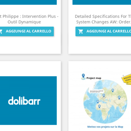
t Philippe : Intervention Plus -
Detailed Specifications For 
Outil Dynamique
System Changes AW: Order.
AGGIUNGI AL CARRELLO
AGGIUNGI AL CARRELL


Anteprima
Anteprima

