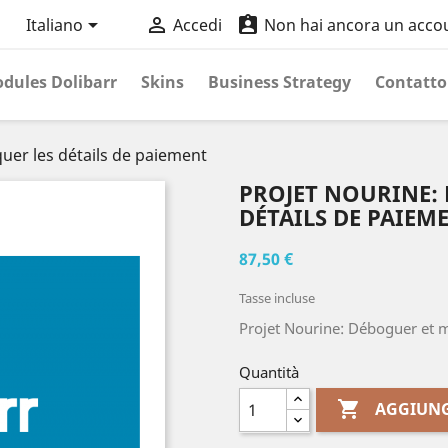



Italiano
Accedi
Non hai ancora un acco
dules Dolibarr
Skins
Business Strategy
Contatto
uer les détails de paiement
PROJET NOURINE:
DÉTAILS DE PAIEM
87,50 €
Tasse incluse
Projet Nourine: Déboguer et m
Quantità

AGGIUNG