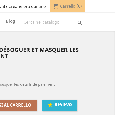
shopping_cart
Carrello
(0)
unt? Creane ora qui uno
Blog

 DÉBOGUER ET MASQUER LES
ENT
asquer les détails de paiement
REVIEWS
I AL CARRELLO