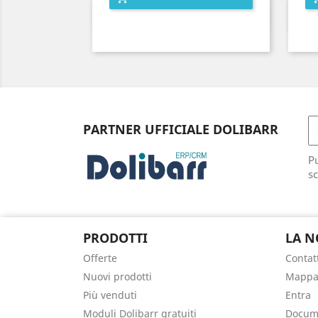
Anteprima

PARTNER UFFICIALE DOLIBARR
Pu
sc
PRODOTTI
LA N
Offerte
Contat
Nuovi prodotti
Mappa 
Più venduti
Entra
Moduli Dolibarr gratuiti
Docume