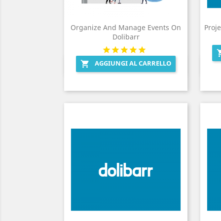
Organize And Manage Events On
Proje
Dolibarr
AGGIUNGI AL CARRELLO

Anteprima
