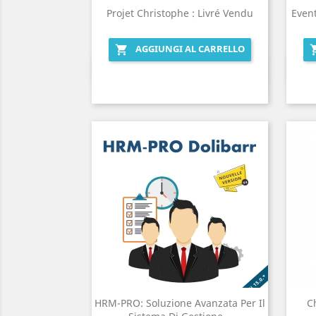
Projet Christophe : Livré Vendu
Event
AGGIUNGI AL CARRELLO

Anteprima

HRM-PRO: Soluzione Avanzata Per Il
Ch