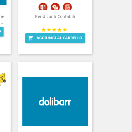
The
Rendiconti Contabili
..
O
AGGIUNGI AL CARRELLO

Anteprima
