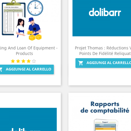
ing And Loan Of Equipment -
Projet Thomas : Réductions 
Products
Points De Fidélité Reliquat
AGGIUNGI AL CARRELL

AGGIUNGI AL CARRELLO

Anteprima
Anteprima

