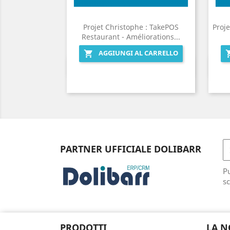
Projet Christophe : TakePOS
Proje
Restaurant - Améliorations...
AGGIUNGI AL CARRELLO

Anteprima

PARTNER UFFICIALE DOLIBARR
Pu
sc
PRODOTTI
LA N