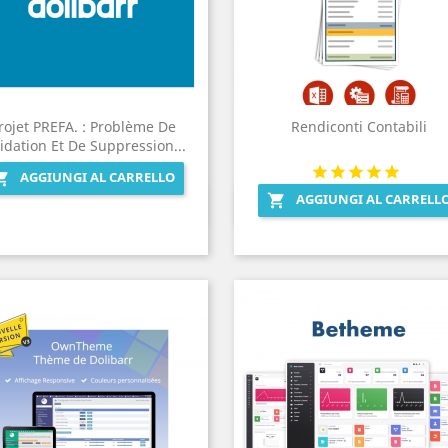
rojet PREFA. : Problème De
Rendiconti Contabili
idation Et De Suppression...
AGGIUNGI AL CARRELLO

AGGIUNGI AL CARRELL

Anteprima
Anteprima

