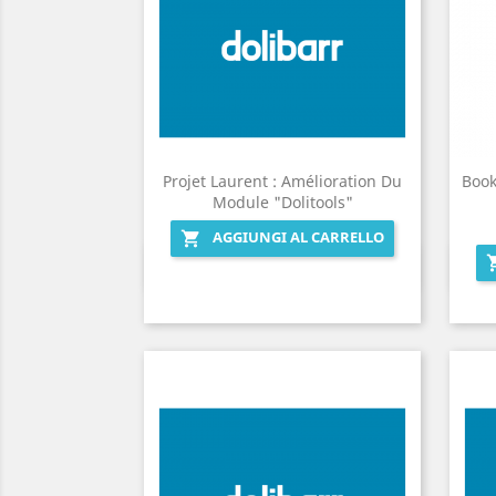
Projet Laurent : Amélioration Du
Book
Module "Dolitools"
AGGIUNGI AL CARRELLO

Anteprima
