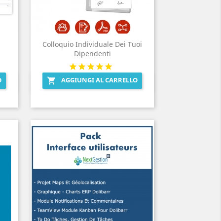
Colloquio Individuale Dei Tuoi
Dipendenti
O
AGGIUNGI AL CARRELLO

Anteprima
