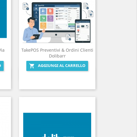
Via
TakePOS Preventivi & Ordini Clienti
Dolibarr
O
AGGIUNGI AL CARRELLO

Anteprima
