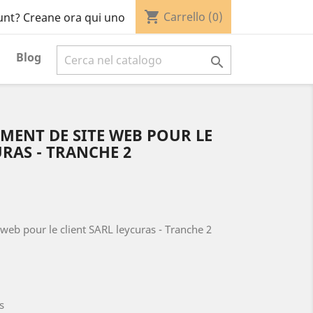
shopping_cart
Carrello
(0)
unt? Creane ora qui uno
Blog

MENT DE SITE WEB POUR LE
URAS - TRANCHE 2
web pour le client SARL leycuras - Tranche 2
s