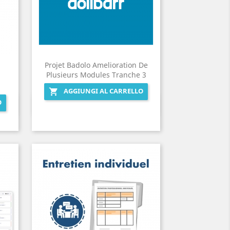
Projet Badolo Amelioration De
Plusieurs Modules Tranche 3
AGGIUNGI AL CARRELLO

O
Anteprima
