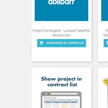
Projet Christophe : Lanaud TakePOS
P
Restaurant
Val
AGGIUNGI AL CARRELLO

Anteprima
