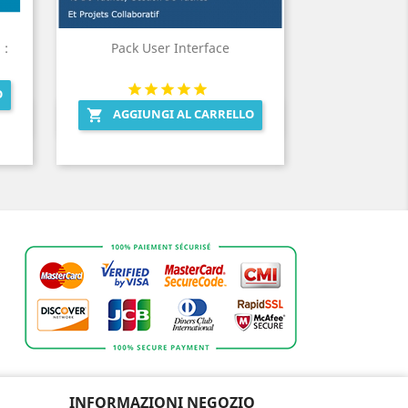
 :
Pack User Interface
O
AGGIUNGI AL CARRELLO

Anteprima

INFORMAZIONI NEGOZIO