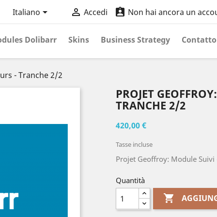



Italiano
Accedi
Non hai ancora un acco
dules Dolibarr
Skins
Business Strategy
Contatto
urs - Tranche 2/2
PROJET GEOFFROY:
TRANCHE 2/2
420,00 €
Tasse incluse
Projet Geoffroy: Module Suivi
Quantità

AGGIUNG