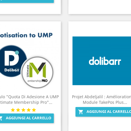


lo "Quota Di Adesione A UMP
Projet Abdeljalil : Amélioratio
ltimate Membership Pro"...
Module TakePos Plus...
AGGIUNGI AL CARRELL

AGGIUNGI AL CARRELLO

Anteprima
Anteprima

