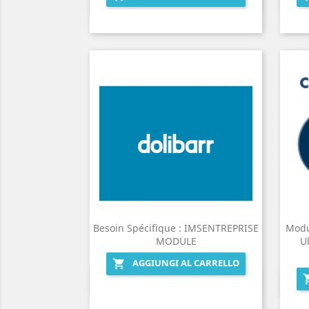

Besoin Spécifique : IMSENTREPRISE
Modu
MODULE
U
AGGIUNGI AL CARRELLO

Anteprima
