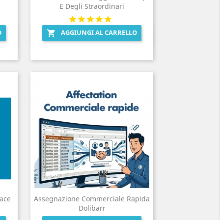
E Degli Straordinari
O
AGGIUNGI AL CARRELLO

Anteprima

lace
Assegnazione Commerciale Rapida
Dolibarr