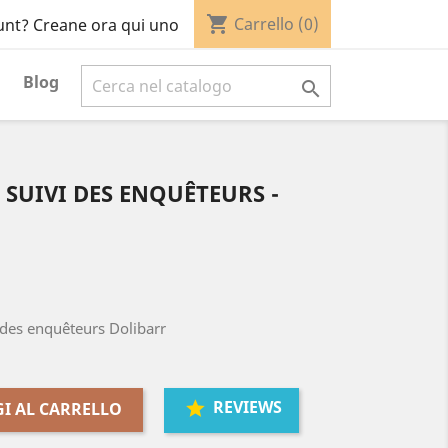
shopping_cart
Carrello
(0)
unt? Creane ora qui uno
Blog

 SUIVI DES ENQUÊTEURS -
 des enquêteurs Dolibarr
REVIEWS
I AL CARRELLO