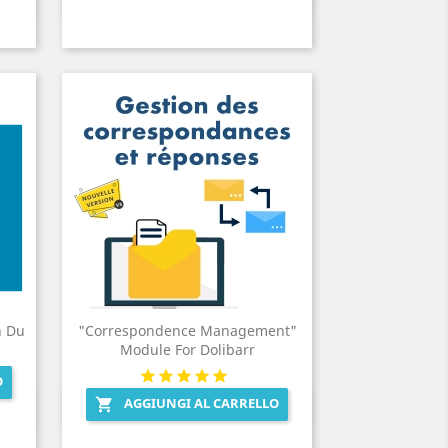

n Du
"Correspondence Management"
Module For Dolibarr
O
AGGIUNGI AL CARRELLO

Anteprima
