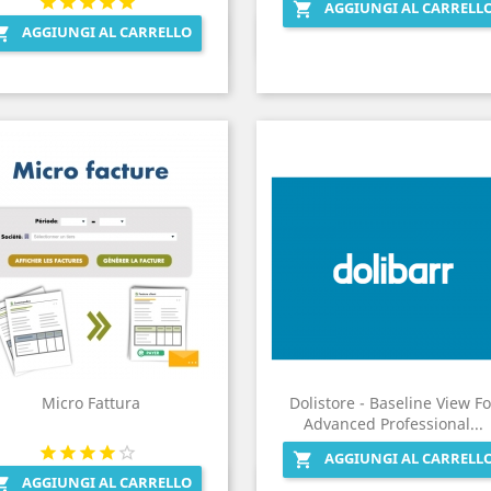
AGGIUNGI AL CARRELL

AGGIUNGI AL CARRELLO

Anteprima
Anteprima


Micro Fattura
Dolistore - Baseline View Fo
Advanced Professional...
AGGIUNGI AL CARRELL

AGGIUNGI AL CARRELLO

Anteprima
Anteprima