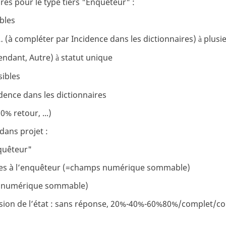
s pour le type tiers "Enquêteur" :
bles
… (à compléter par Incidence dans les dictionnaires)
plusie
à
endant, Autre)
statut unique
à
ibles
dence dans les dictionnaires
% retour, ...)
 dans projet :
nquêteur"
es à l’enquêteur (=champs numérique sommable)
 numérique sommable)
sion de l’état : sans réponse, 20%-40%-60%80%/complet/con