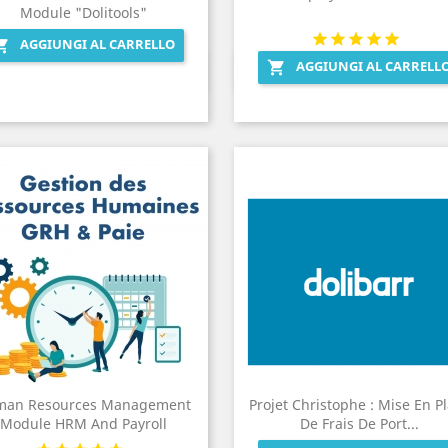
Module "Dolitools"
AGGIUNGI AL CARRELLO

AGGIUNGI AL CARRELL

Anteprima
Anteprima


an Resources Management
Projet Christophe : Mise En P
Module HRM And Payroll
De Frais De Port...