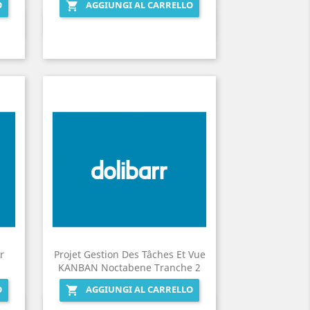
O
AGGIUNGI AL CARRELLO

Anteprima

r
Projet Gestion Des Tâches Et Vue
KANBAN Noctabene Tranche 2
O
AGGIUNGI AL CARRELLO

Anteprima