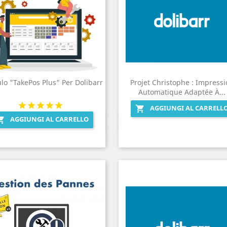
o "TakePos Plus" Per Dolibarr
Projet Christophe : Impressi
Automatique Adaptée À...
AGGIUNGI AL CARRELL

AGGIUNGI AL CARRELLO

Anteprima
Anteprima

