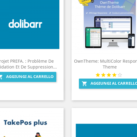
rojet PREFA. : Problème De
OwnTheme: MultiColor Respon
idation Et De Suppression...
Theme
AGGIUNGI AL CARRELLO

AGGIUNGI AL CARRELL

Anteprima
Anteprima

