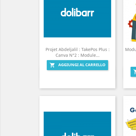
Projet Abdeljalil : TakePos Plus :
Modul
Canva N°2 : Module...
AGGIUNGI AL CARRELLO

Anteprima
