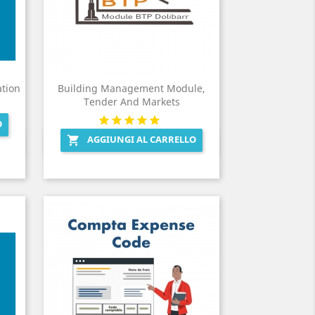
ation
Building Management Module,
Tender And Markets
O
AGGIUNGI AL CARRELLO

Anteprima
