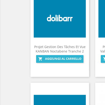
Projet Gestion Des Tâches Et Vue
P
KANBAN Noctabene Tranche 2
Val
AGGIUNGI AL CARRELLO

Anteprima
