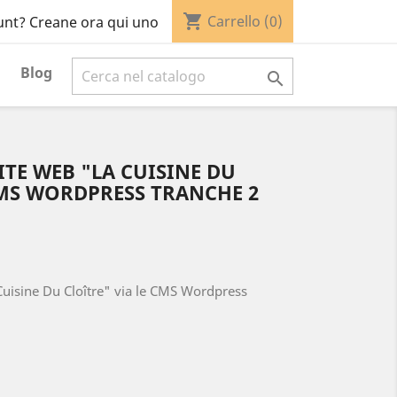
shopping_cart
Carrello
(0)
unt? Creane ora qui uno
Blog

TE WEB "LA CUISINE DU
CMS WORDPRESS TRANCHE 2
uisine Du Cloître" via le CMS Wordpress