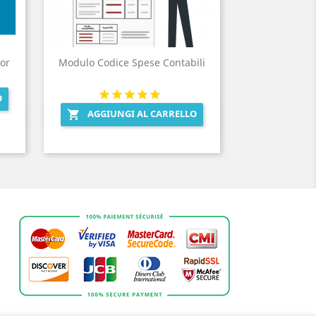
For
Modulo Codice Spese Contabili
O
AGGIUNGI AL CARRELLO

Anteprima
