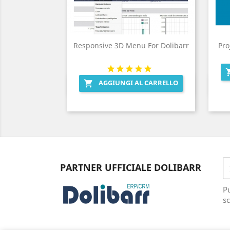
Responsive 3D Menu For Dolibarr
Pro
AGGIUNGI AL CARRELLO

Anteprima

PARTNER UFFICIALE DOLIBARR
Pu
sc