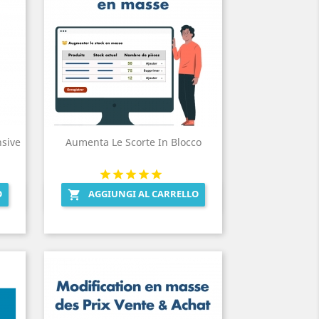
sive
Aumenta Le Scorte In Blocco
O
AGGIUNGI AL CARRELLO

Anteprima
