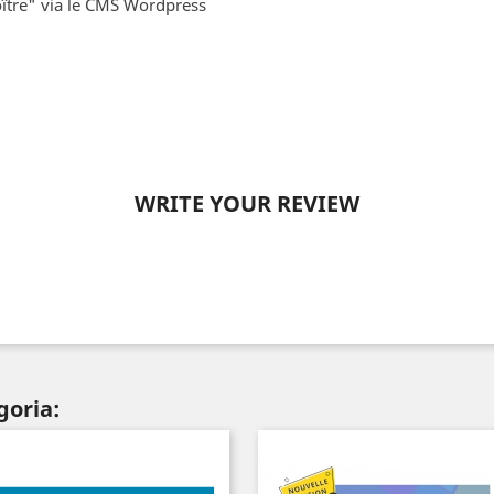
ître" via le CMS Wordpress
WRITE YOUR REVIEW
goria: