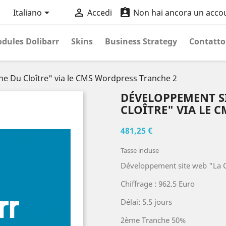



Italiano
Accedi
Non hai ancora un acco
dules Dolibarr
Skins
Business Strategy
Contatto
ne Du Cloître" via le CMS Wordpress Tranche 2
DÉVELOPPEMENT SI
CLOÎTRE" VIA LE 
481,25 €
Tasse incluse
Développement site web "La C
Chiffrage : 962.5 Euro
Délai: 5.5 jours
2ème Tranche 50%