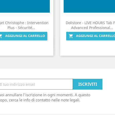
jet Christophe : Intervention
Dolistore - LIVE HOURS Tab 
Plus - Sécurité...
Advanced Professional...
AGGIUNGI AL CARRELLO
AGGIUNGI AL CARRELL


Anteprima
Anteprima


oi annullare l'iscrizione in ogni momenti. A questo
opo, cerca le info di contatto nelle note legali.