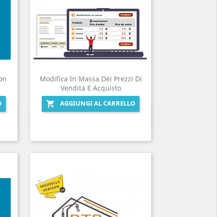
on
Modifica In Massa Dei Prezzi Di
Vendita E Acquisto
O
AGGIUNGI AL CARRELLO

Anteprima
