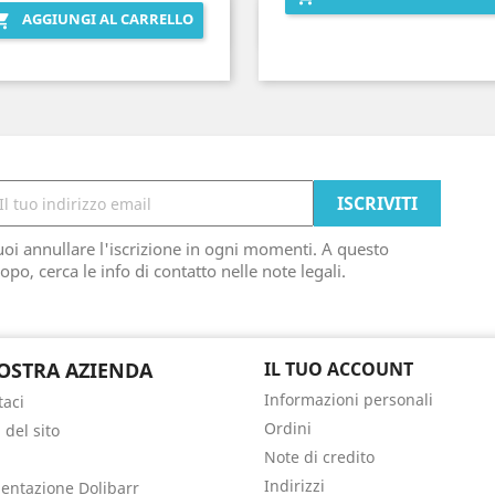
AGGIUNGI AL CARRELLO

Anteprima
Anteprima


oi annullare l'iscrizione in ogni momenti. A questo
opo, cerca le info di contatto nelle note legali.
OSTRA AZIENDA
IL TUO ACCOUNT
Informazioni personali
taci
Ordini
del sito
Note di credito
Indirizzi
ntazione Dolibarr