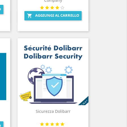
Company
O
AGGIUNGI AL CARRELLO

Anteprima

Sicurezza Dolibarr
O