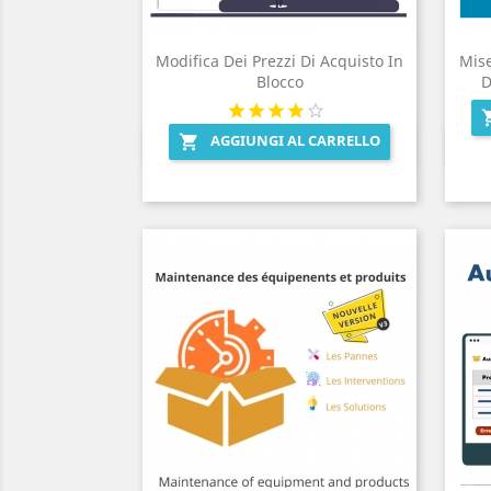
Modifica Dei Prezzi Di Acquisto In
Mise
Blocco
D
AGGIUNGI AL CARRELLO

Anteprima
