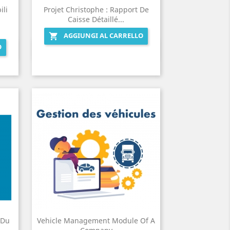
ili
Projet Christophe : Rapport De
Caisse Détaillé...
AGGIUNGI AL CARRELLO

O
Anteprima

 Du
Vehicle Management Module Of A