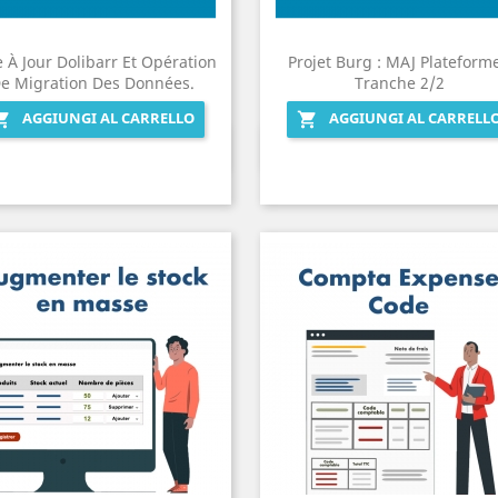
 À Jour Dolibarr Et Opération
Projet Burg : MAJ Plateforme
e Migration Des Données.
Tranche 2/2
AGGIUNGI AL CARRELLO
AGGIUNGI AL CARRELL


Anteprima
Anteprima

