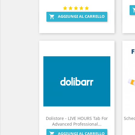
AGGIUNGI AL CARRELLO

Anteprima

Dolistore - LIVE HOURS Tab For
Sched
Advanced Professional...
AGGIUNGI AL CARRELLO
