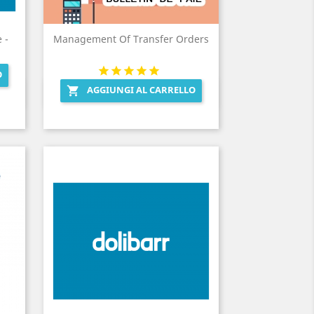
 -
Management Of Transfer Orders
O
AGGIUNGI AL CARRELLO

Anteprima
