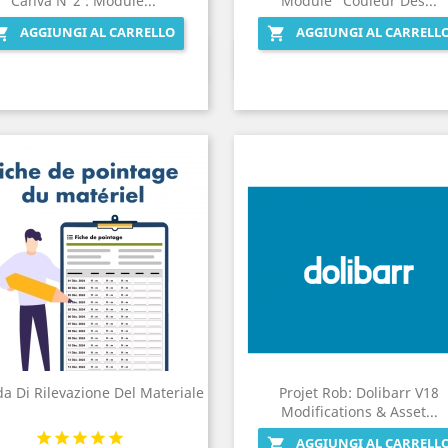
Canva N°2 : Module...
Module "Couleur Des...
AGGIUNGI AL CARRELLO
AGGIUNGI AL CARRELL


Anteprima
Anteprima


a Di Rilevazione Del Materiale
Projet Rob: Dolibarr V18
Modifications & Asset...
AGGIUNGI AL CARRELL
