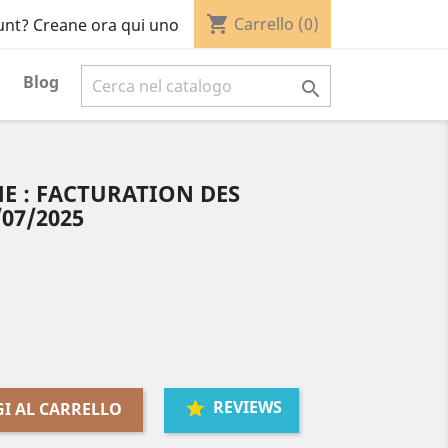
shopping_cart
Carrello
(0)
unt? Creane ora qui uno
Blog

E : FACTURATION DES
/07/2025
REVIEWS
I AL CARRELLO