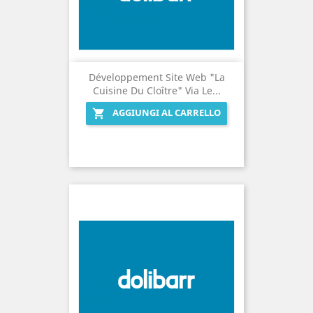
Développement Site Web "La
Cuisine Du Cloître" Via Le...
AGGIUNGI AL CARRELLO
