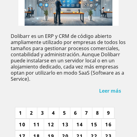
Dolibarr es un ERP y CRM de código abierto
ampliamente utilizado por empresas de todos los
tamaños para gestionar procesos comerciales,
contabilidad y administración. Aunque Dolibarr
puede instalarse en un servidor local o en un
alojamiento dedicado, cada vez más empresas
optan por utilizarlo en modo SaaS (Software as a
Service).
Leer más
1
2
3
4
5
6
7
8
9
10
11
12
13
14
15
16
17
18
19
20
21
22
23