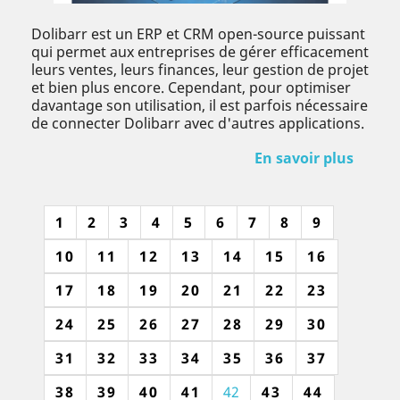
Dolibarr est un ERP et CRM open-source puissant
qui permet aux entreprises de gérer efficacement
leurs ventes, leurs finances, leur gestion de projet
et bien plus encore. Cependant, pour optimiser
davantage son utilisation, il est parfois nécessaire
de connecter Dolibarr avec d'autres applications.
En savoir plus
1
2
3
4
5
6
7
8
9
10
11
12
13
14
15
16
17
18
19
20
21
22
23
24
25
26
27
28
29
30
31
32
33
34
35
36
37
38
39
40
41
42
43
44