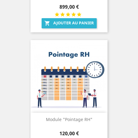
Prix
899,00 €
AJOUTER AU PANIER

Module "Pointage RH"
Prix
120,00 €