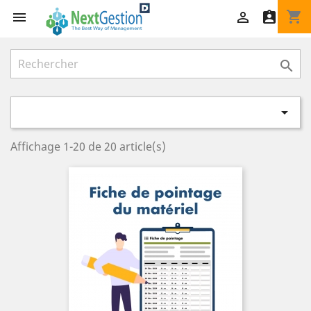
shopping_cart





Affichage 1-20 de 20 article(s)