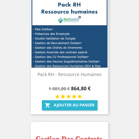
Pack RH - Ressource Humaines
Prix
Prix
864,80 €
1 081,00 €
de
base
AJOUTER AU PANIER
