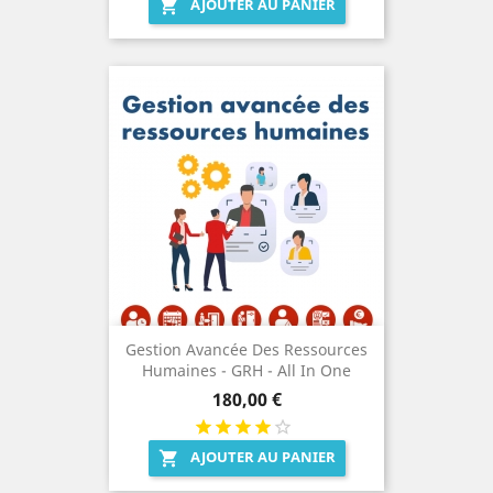
AJOUTER AU PANIER

Gestion Avancée Des Ressources
Humaines - GRH - All In One
Prix
180,00 €
AJOUTER AU PANIER
