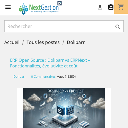
shopping_cart




Accueil
Tous les postes
Dolibarr
ERP Open Source : Dolibarr vs ERPNext –
Fonctionnalités, évolutivité et coût
Dolibarr
0 Commentaires
vues (16350)