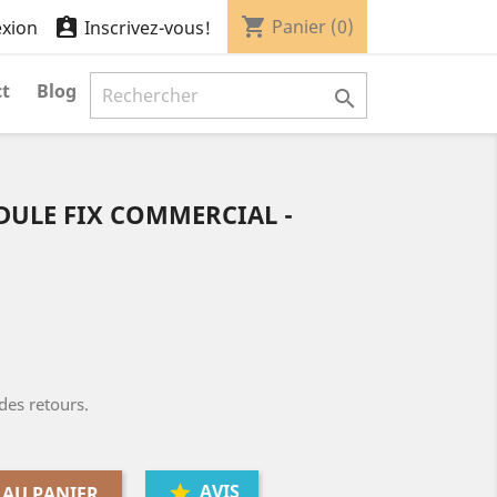
shopping_cart

Panier
(0)
xion
Inscrivez-vous!
t
Blog

DULE FIX COMMERCIAL -
des retours.
AVIS
 AU PANIER