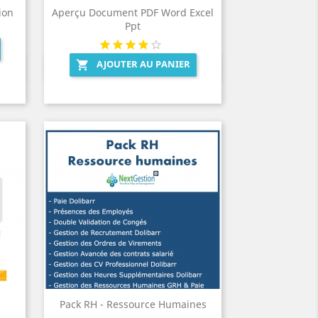
ion
Aperçu Document PDF Word Excel
Ppt
AJOUTER AU PANIER

Aperçu rapide

Pack RH - Ressource Humaines