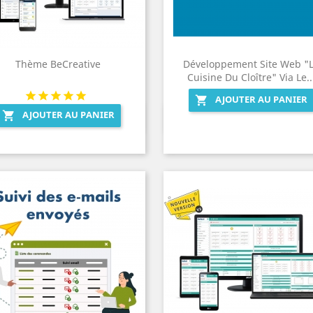
Thème BeCreative
Développement Site Web "
Cuisine Du Cloître" Via Le..
AJOUTER AU PANIER

AJOUTER AU PANIER

Aperçu rapide
Aperçu rapide

