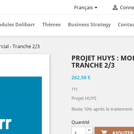


Français
Conne
dules Dolibarr
Thèmes
Business Strategy
Contac
ial - Tranche 2/3
PROJET HUYS : MO
TRANCHE 2/3
262,50 €
TTC
Projet HUYS
Reste 10% après le traitement 
Quantité

AJOUTER