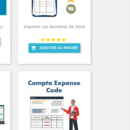
La
Importer Les Numéros De Série
.
AJOUTER AU PANIER

Aperçu rapide
