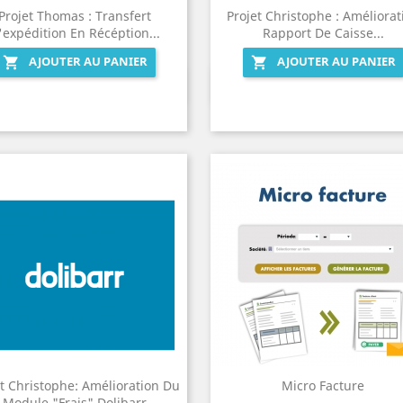
Projet Thomas : Transfert
Projet Christophe : Améliorat
'expédition En Récéption...
Rapport De Caisse...
AJOUTER AU PANIER
AJOUTER AU PANIER


Aperçu rapide
Aperçu rapide


et Christophe: Amélioration Du
Micro Facture
Module "Frais" Dolibarr