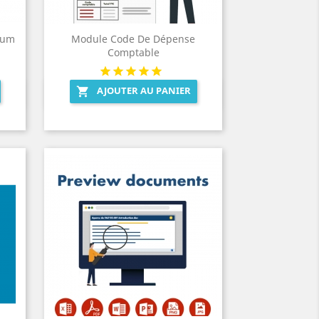
ium
Module Code De Dépense
Comptable
AJOUTER AU PANIER

Aperçu rapide
