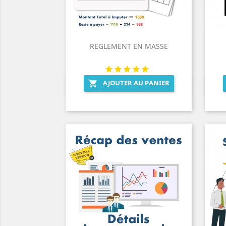
REGLEMENT EN MASSE
AJOUTER AU PANIER

Aperçu rapide
