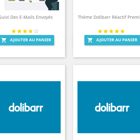
Suivi Des E-Mails Envoyés
Thème Dolibarr Réactif Prem
AJOUTER AU PANIER
AJOUTER AU PANIER


Aperçu rapide
Aperçu rapide

