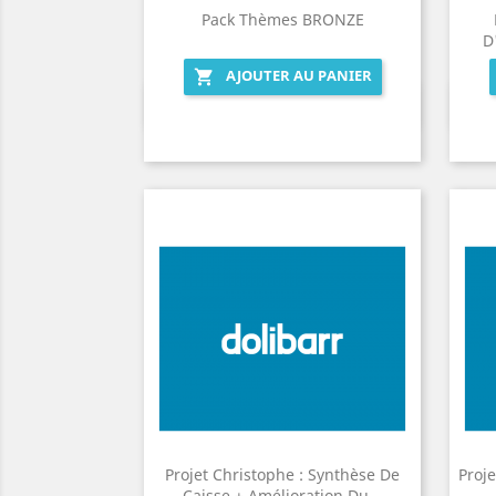
Pack Thèmes BRONZE
D
AJOUTER AU PANIER

Aperçu rapide

Projet Christophe : Synthèse De
Proj
Caisse + Amélioration Du...