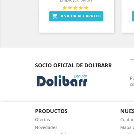
AÑADIR AL CARRITO

Vista rápida

SOCIO OFICIAL DE DOLIBARR
Pu
co
PRODUCTOS
NUES
Ofertas
Contac
Novedades
Mapa d