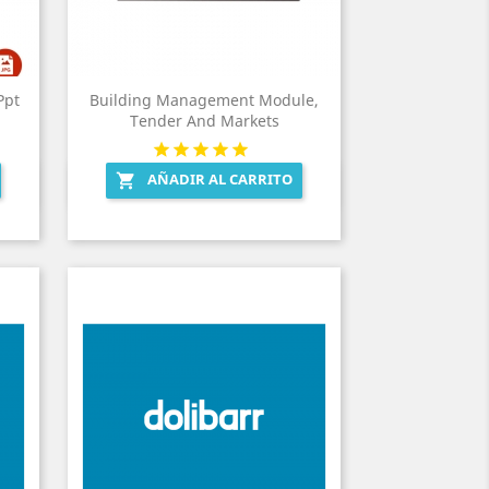
Ppt
Building Management Module,
Tender And Markets
AÑADIR AL CARRITO

Vista rápida
