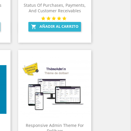
s
Status Of Purchases, Payments,
And Customer Receivables
AÑADIR AL CARRITO

Vista rápida

Responsive Admin Theme For
Dolibarr