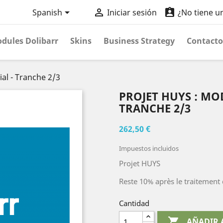



Spanish
Iniciar sesión
¿No tiene u
dules Dolibarr
Skins
Business Strategy
Contacto
al - Tranche 2/3
PROJET HUYS : MO
TRANCHE 2/3
262,50 €
Impuestos incluidos
Projet HUYS
Reste 10% après le traitement 
Cantidad

AÑADIR 