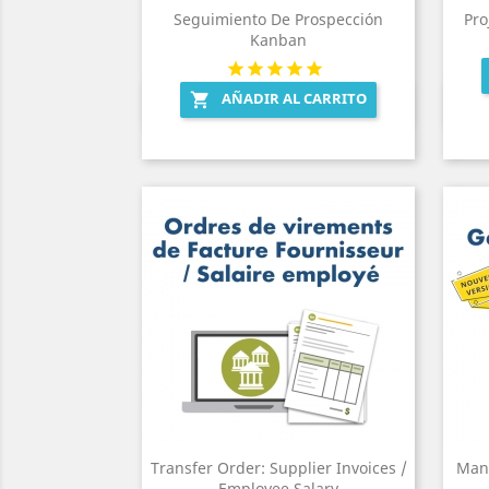
Seguimiento De Prospección
Pro
Kanban
AÑADIR AL CARRITO

Vista rápida

Transfer Order: Supplier Invoices /
Man
Employee Salary