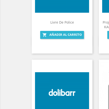
Livre De Police
Pro
KA
AÑADIR AL CARRITO

Vista rápida
