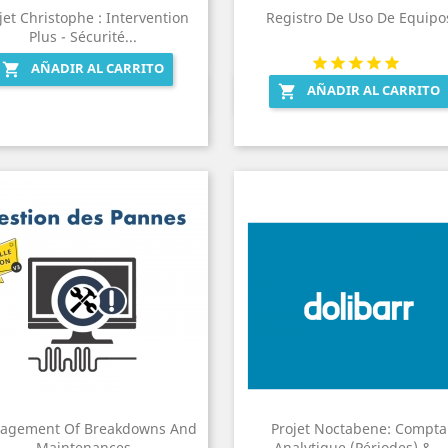
jet Christophe : Intervention
Registro De Uso De Equipo
Plus - Sécurité...
AÑADIR AL CARRITO

AÑADIR AL CARRITO

Vista rápida
Vista rápida


agement Of Breakdowns And
Projet Noctabene: Compta
Maintenances
Analytique (Périodes) &...