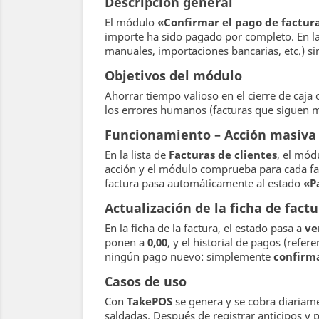
Descripción general
El módulo
«Confirmar el pago de factura
importe ha sido pagado por completo. En la
manuales, importaciones bancarias, etc.) si
Objetivos del módulo
Ahorrar tiempo valioso en el cierre de caja 
los errores humanos (facturas que siguen
Funcionamiento – Acción masiva
En la lista de
Facturas de clientes
, el mó
acción y el módulo comprueba para cada factu
factura pasa automáticamente al estado
«P
Actualización de la ficha de fact
En la ficha de la factura, el estado pasa a
ve
ponen a
0,00
, y el historial de pagos (ref
ningún pago nuevo: simplemente
confirm
Casos de uso
Con
TakePOS
se genera y se cobra diariamen
saldadas. Después de registrar anticipos y p