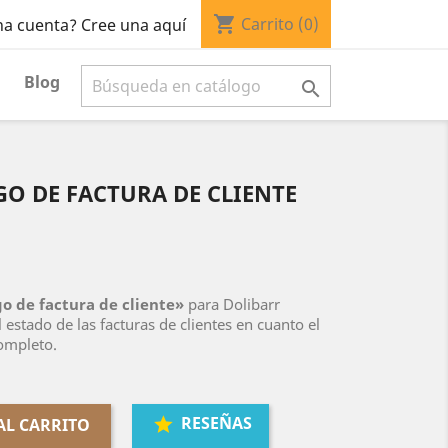
shopping_cart
Carrito
(0)
na cuenta? Cree una aquí
Blog

O DE FACTURA DE CLIENTE
o de factura de cliente»
para Dolibarr
 estado de las facturas de clientes en cuanto el
ompleto.
RESEÑAS
AL CARRITO