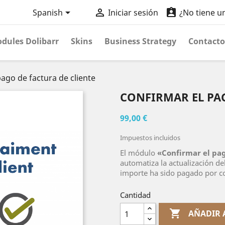



Spanish
Iniciar sesión
¿No tiene u
dules Dolibarr
Skins
Business Strategy
Contacto
ago de factura de cliente
CONFIRMAR EL PAG
99,00 €
Impuestos incluidos
El módulo
«Confirmar el pag
automatiza la actualización del
importe ha sido pagado por c
Cantidad

AÑADIR 