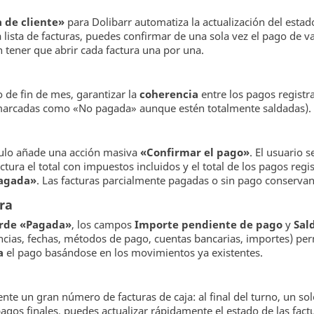
 de cliente»
para Dolibarr automatiza la actualización del estado
 lista de facturas, puedes confirmar de una sola vez el pago de 
n tener que abrir cada factura una por una.
o de fin de mes, garantizar la
coherencia
entre los pagos registr
 marcadas como «No pagada» aunque estén totalmente saldadas).
dulo añade una acción masiva
«Confirmar el pago»
. El usuario s
ra el total con impuestos incluidos y el total de los pagos regis
agada»
. Las facturas parcialmente pagadas o sin pago conservan 
ura
rde «Pagada»
, los campos
Importe pendiente de pago
y
Sal
erencias, fechas, métodos de pago, cuentas bancarias, importes) 
a
el pago basándose en los movimientos ya existentes.
te un gran número de facturas de caja: al final del turno, un sol
agos finales, puedes actualizar rápidamente el estado de las fact