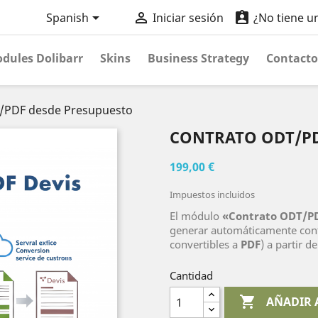



Spanish
Iniciar sesión
¿No tiene u
dules Dolibarr
Skins
Business Strategy
Contacto
/PDF desde Presupuesto
CONTRATO ODT/PD
199,00 €
Impuestos incluidos
El módulo
«Contrato ODT/P
generar automáticamente con
convertibles a
PDF
) a partir d
Cantidad

AÑADIR 