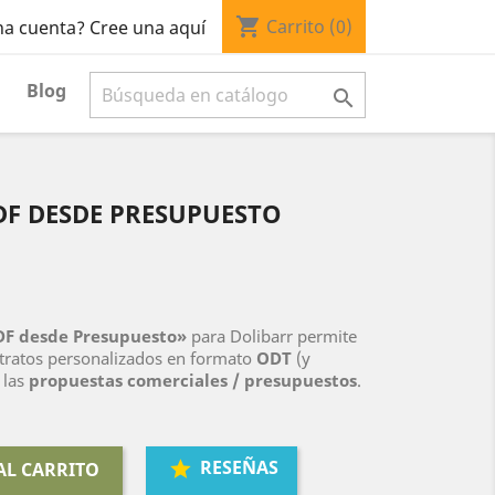
shopping_cart
Carrito
(0)
na cuenta? Cree una aquí
Blog

F DESDE PRESUPUESTO
DF desde Presupuesto»
para Dolibarr permite
tratos personalizados en formato
ODT
(y
e las
propuestas comerciales / presupuestos
.
RESEÑAS
AL CARRITO