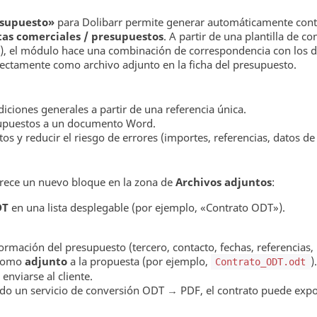
esupuesto»
para Dolibarr permite generar automáticamente cont
as comerciales / presupuestos
. A partir de una plantilla de c
.), el módulo hace una combinación de correspondencia con los d
irectamente como archivo adjunto en la ficha del presupuesto.
iciones generales a partir de una referencia única.
supuestos a un documento Word.
s y reducir el riesgo de errores (importes, referencias, datos de c
arece un nuevo bloque en la zona de
Archivos adjuntos
:
DT
en una lista desplegable (por ejemplo, «Contrato ODT»).
ación del presupuesto (tercero, contacto, fechas, referencias, lín
 como
adjunto
a la propuesta (por ejemplo,
)
Contrato_ODT.odt
 enviarse al cliente.
urado un servicio de conversión ODT → PDF, el contrato puede exp