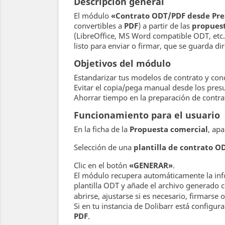
Descripción general
El módulo
«Contrato ODT/PDF desde Pr
convertibles a
PDF
) a partir de las
propuest
(LibreOffice, MS Word compatible ODT, etc
listo para enviar o firmar, que se guarda d
Objetivos del módulo
Estandarizar tus modelos de contrato y cond
Evitar el copia/pega manual desde los pre
Ahorrar tiempo en la preparación de contrato
Funcionamiento para el usuario
En la ficha de la
Propuesta comercial
, ap
Selección de una
plantilla de contrato O
Clic en el botón
«GENERAR»
.
El módulo recupera automáticamente la inform
plantilla ODT y añade el archivo generado
abrirse, ajustarse si es necesario, firmarse o
Si en tu instancia de Dolibarr está config
PDF
.