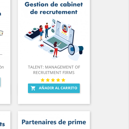
ón
TALENT: MANAGEMENT OF
RECRUITMENT FIRMS
AÑADIR AL CARRITO

Vista rápida
