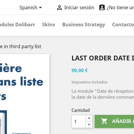



Spanish
Iniciar sesión
¿No tiene u
dules Dolibarr
Skins
Business Strategy
Contacto
 in third party list
LAST ORDER DATE 
90,00 €
Impuestos incluidos
Le module "Date de réception
la date de la dernière commande
Cantidad

AÑADIR 