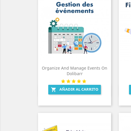
Organize And Manage Events On
Dolibarr
AÑADIR AL CARRITO

Vista rápida
