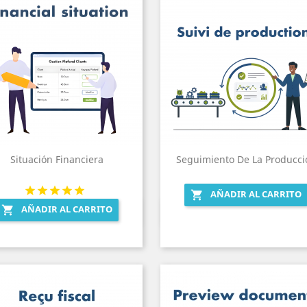
Situación Financiera
Seguimiento De La Producci
AÑADIR AL CARRITO

AÑADIR AL CARRITO

Vista rápida
Vista rápida

