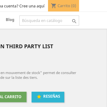
shopping_cart
Carrito
(0)
na cuenta? Cree una aquí
Blog

IN THIRD PARTY LIST
 en mouvement de stock" permet de consulter
 sur la liste des tiers.
RESEÑAS
AL CARRITO