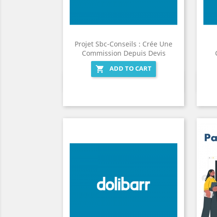
Projet Sbc-Conseils : Crée Une
Commission Depuis Devis
ADD TO CART

Quick view
