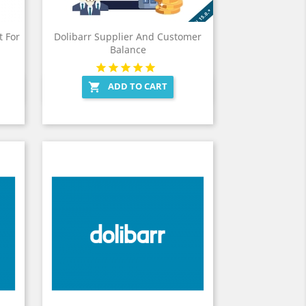
 For
Dolibarr Supplier And Customer
Balance
ADD TO CART

Quick view
