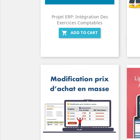
Projet ERP: Intégration Des
Exercices Comptables
ADD TO CART

Quick view
