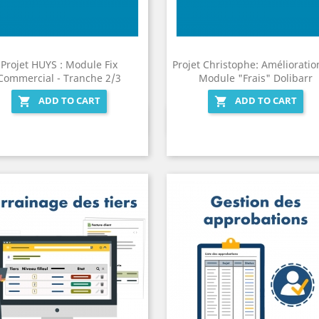
Projet HUYS : Module Fix
Projet Christophe: Améliorati
Commercial - Tranche 2/3
Module "Frais" Dolibarr
ADD TO CART
ADD TO CART


Quick view
Quick view

