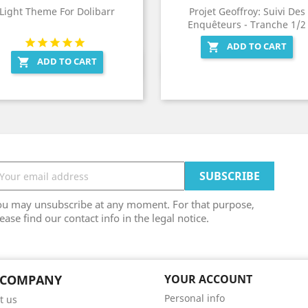
Light Theme For Dolibarr
Projet Geoffroy: Suivi Des
Enquêteurs - Tranche 1/2
ADD TO CART

ADD TO CART

Quick view
Quick view


ou may unsubscribe at any moment. For that purpose,
ease find our contact info in the legal notice.
 COMPANY
YOUR ACCOUNT
Personal info
t us