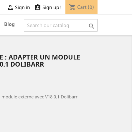
shopping_cart


Cart
(0)
Sign in
Sign up!
Blog

E : ADAPTER UN MODULE
.0.1 DOLIBARR
n module externe avec V18.0.1 Dolibarr