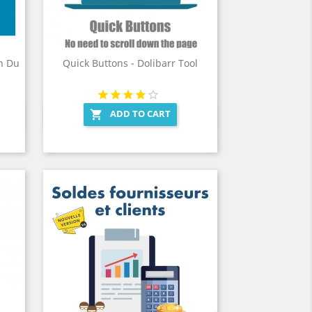
on Du
Quick Buttons - Dolibarr Tool
ADD TO CART

Quick view
