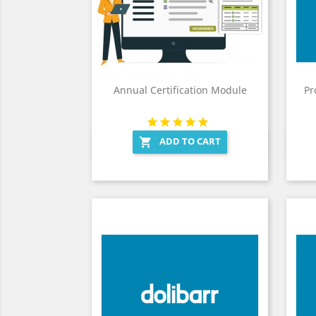
Annual Certification Module
Pr
ADD TO CART

Quick view
