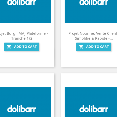
ojet Burg : MAJ Plateforme -
Projet Nourine: Vente Clien
Tranche 1/2
Simplifié & Rapide -...
ADD TO CART
ADD TO CART


Quick view
Quick view

