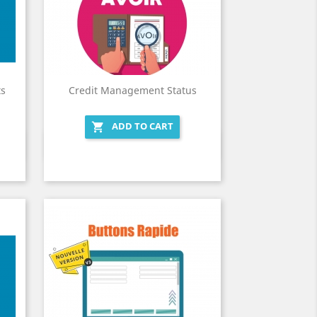
ts
Credit Management Status
ADD TO CART

Quick view
