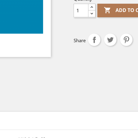

ADD TO 
Share