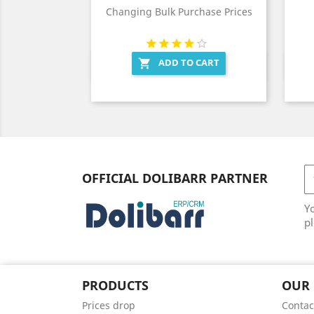
Changing Bulk Purchase Prices
ADD TO CART

Quick view

OFFICIAL DOLIBARR PARTNER
Y
pl
PRODUCTS
OUR
Prices drop
Contac