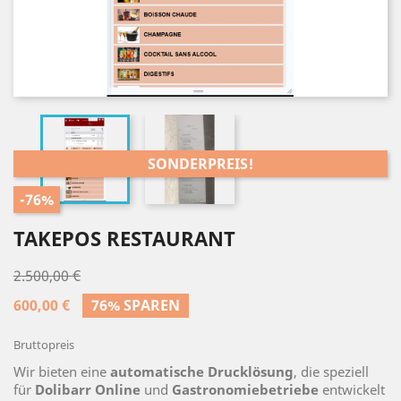


SONDERPREIS!
-76%
TAKEPOS RESTAURANT
2.500,00 €
600,00 €
76% SPAREN
Bruttopreis
Wir bieten eine
automatische Drucklösung
, die speziell
für
Dolibarr Online
und
Gastronomiebetriebe
entwickelt