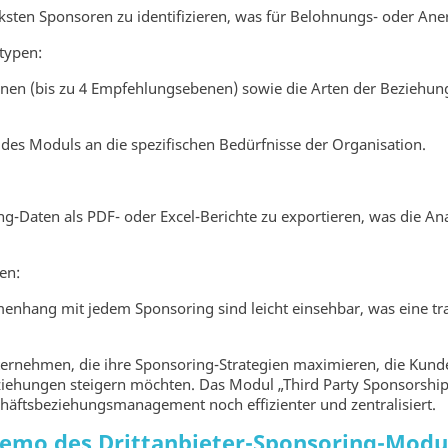
tärksten Sponsoren zu identifizieren, was für Belohnungs- oder 
typen:
nen (bis zu 4 Empfehlungsebenen) sowie die Arten der Beziehunge
 des Moduls an die spezifischen Bedürfnisse der Organisation.
ng-Daten als PDF- oder Excel-Berichte zu exportieren, was die A
en:
hang mit jedem Sponsoring sind leicht einsehbar, was eine tra
nternehmen, die ihre Sponsoring-Strategien maximieren, die Ku
iehungen steigern möchten. Das Modul „Third Party Sponsorship“ 
häftsbeziehungsmanagement noch effizienter und zentralisiert.
emo des Drittanbieter-Sponsoring-Modu