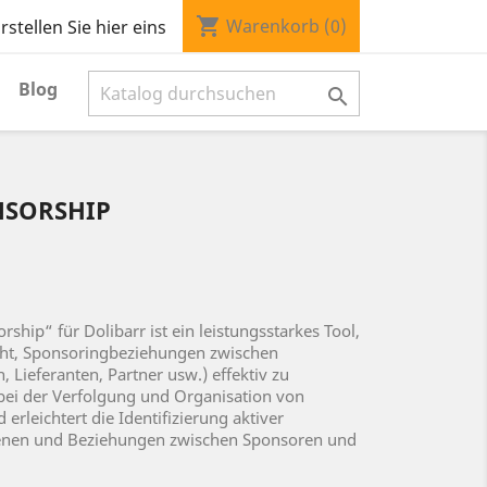
shopping_cart
Warenkorb
(0)
stellen Sie hier eins
Blog

NSORSHIP
ship“ für Dolibarr ist ein leistungsstarkes Tool,
ht, Sponsoringbeziehungen zwischen
 Lieferanten, Partner usw.) effektiv zu
 bei der Verfolgung und Organisation von
rleichtert die Identifizierung aktiver
enen und Beziehungen zwischen Sponsoren und