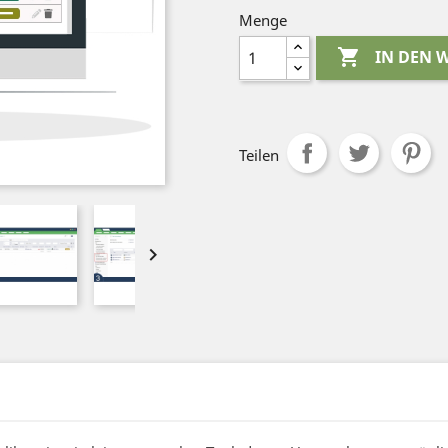
Menge

IN DEN
Teilen
