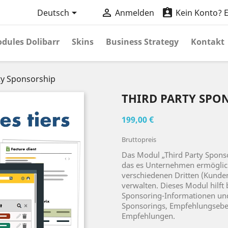



Deutsch
Anmelden
Kein Konto? Er
dules Dolibarr
Skins
Business Strategy
Kontakt
ty Sponsorship
THIRD PARTY SPO
199,00 €
Bruttopreis
Das Modul „Third Party Sponsor
das es Unternehmen ermöglic
verschiedenen Dritten (Kunden,
verwalten. Dieses Modul hilft
Sponsoring-Informationen und e
Sponsorings, Empfehlungseb
Empfehlungen.