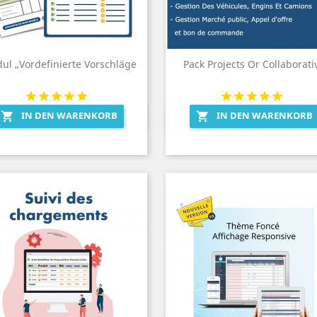
ul „Vordefinierte Vorschläge
Pack Projects Or Collaborati
IN DEN WARENKORB
IN DEN WARENKORB


Vorschau
Vorschau

