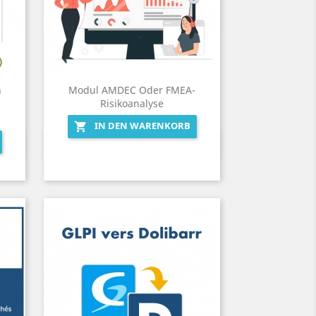
n
Modul AMDEC Oder FMEA-
Risikoanalyse
IN DEN WARENKORB

Vorschau
