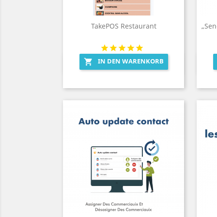
TakePOS Restaurant
„Sen
IN DEN WARENKORB

Vorschau
