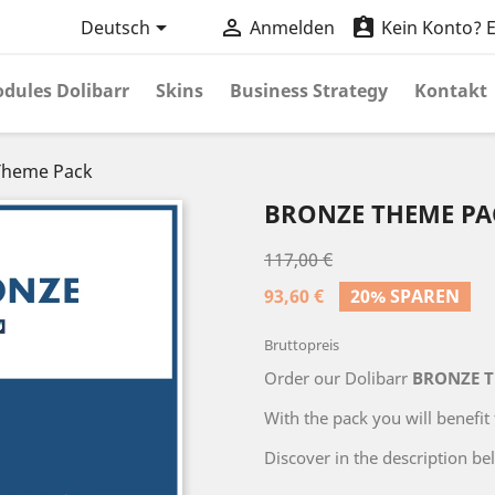



Deutsch
Anmelden
Kein Konto? Er
dules Dolibarr
Skins
Business Strategy
Kontakt
heme Pack
BRONZE THEME PA
117,00 €
93,60 €
20% SPAREN
Bruttopreis
Order our Dolibarr
BRONZE 
With the pack you will benefit
Discover in the description be