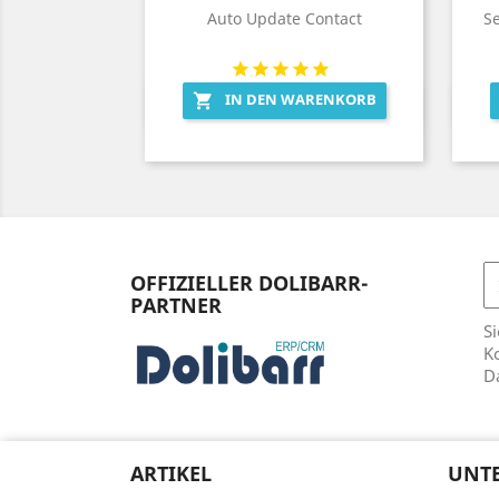
Auto Update Contact
S
IN DEN WARENKORB

Vorschau

OFFIZIELLER DOLIBARR-
PARTNER
Si
Ko
D
ARTIKEL
UNT