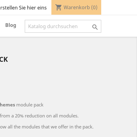
shopping_cart
Warenkorb
(0)
stellen Sie hier eins
Blog

CK
Themes
module pack
 from a 20% reduction on all modules.
low all the modules that we offer in the pack.