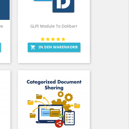
ve
GLPI Module To Dolibarr
IN DEN WARENKORB

Vorschau
