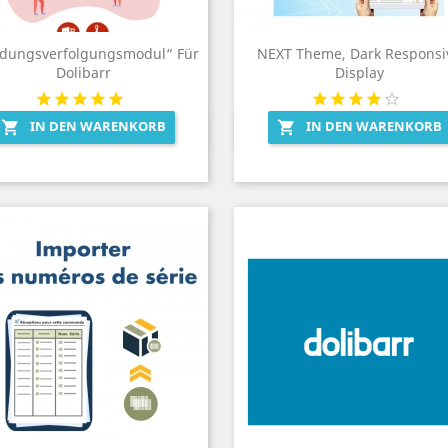
dungsverfolgungsmodul“ Für
NEXT Theme, Dark Responsi
Dolibarr
Display
IN DEN WARENKORB
IN DEN WARENKORB


Vorschau
Vorschau

