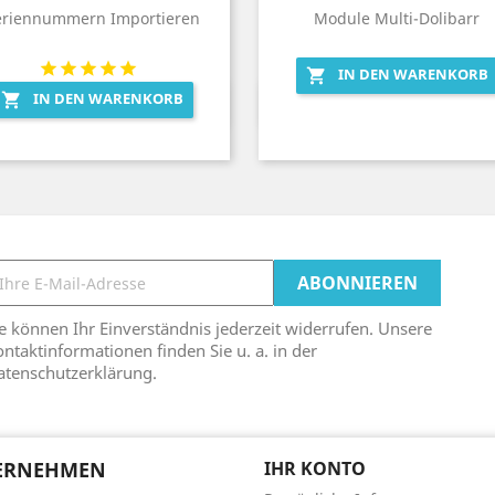
eriennummern Importieren
Module Multi-Dolibarr
IN DEN WARENKORB

IN DEN WARENKORB

Vorschau
Vorschau


e können Ihr Einverständnis jederzeit widerrufen. Unsere
ntaktinformationen finden Sie u. a. in der
atenschutzerklärung.
ERNEHMEN
IHR KONTO