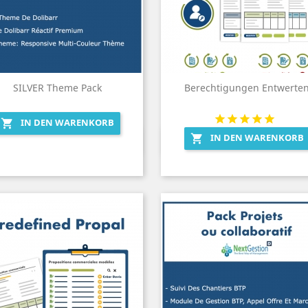
SILVER Theme Pack
Berechtigungen Entwerte
IN DEN WARENKORB

IN DEN WARENKORB

Vorschau
Vorschau

