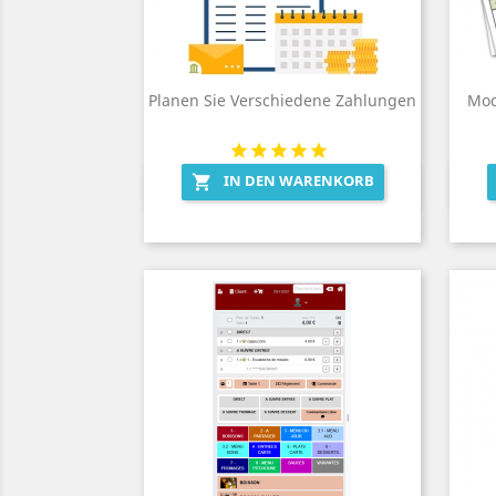
Planen Sie Verschiedene Zahlungen
Mod
IN DEN WARENKORB

Vorschau
