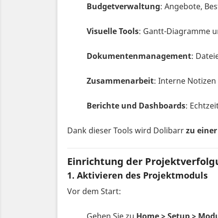
Budgetverwaltung
: Angebote, Be
Visuelle Tools
: Gantt-Diagramme u
Dokumentenmanagement
: Date
Zusammenarbeit
: Interne Notize
Berichte und Dashboards
: Echtze
Dank dieser Tools wird Dolibarr
zu eine
Einrichtung der Projektverfolg
1. Aktivieren des Projektmoduls
Vor dem Start:
Gehen Sie zu
Home > Setup > Modu