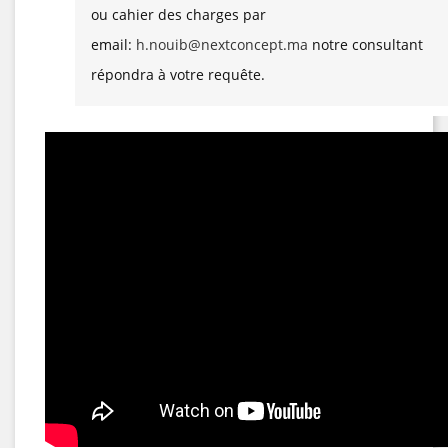
ou cahier des charges par
email:
h.nouib@nextconcept.ma
notre consultant
répondra à votre requête.