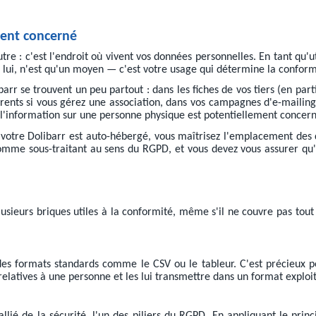
ment concerné
tre : c'est l'endroit où vivent vos données personnelles. En tant qu'u
, lui, n'est qu'un moyen — c'est votre usage qui détermine la conform
 se trouvent un peu partout : dans les fiches de vos tiers (en particu
hérents si vous gérez une association, dans vos campagnes d'e-mailin
l'information sur une personne physique est potentiellement concern
i votre Dolibarr est auto-hébergé, vous maîtrisez l'emplacement des 
omme sous-traitant au sens du RGPD, et vous devez vous assurer qu'il
lusieurs briques utiles à la conformité, même s'il ne couvre pas to
des formats standards comme le CSV ou le tableur. C'est précieux 
relatives à une personne et les lui transmettre dans un format exploi