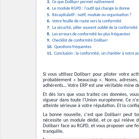
3.
Ce que Dolibarr permet nativement
4.
Le module RGPD : l'outil qui change la donne
5.
Récapitulatif : natif, module ou organisation ?
6.
Votre feuille de route vers la conformité
7.
La sécurité, pilier souvent oublié de la conformité
8.
Les erreurs de conformité les plus fréquentes
9.
Checklist de conformité Dolibarr
10.
Questions fréquentes
11.
Conclusion : la conformité, un chantier à votre p
Si vous utilisez Dolibarr pour piloter votre ac
probablement « beaucoup ». Noms, adresses, e
adhérents… Votre ERP est une véritable mine d
Et dès lors que vous traitez ces données, vou
vigueur dans toute l'Union européenne. Ce n'es
atteinte sérieuse à votre réputation. Et la conf
La bonne nouvelle, c'est que Dolibarr peut tou
nécessite un module dédié, et ce qui relève de 
Dolibarr face au RGPD, et vous proposer une feu
tranquille.