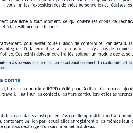
llié de la sécurité, l'un des piliers du RGPD. En appliquant le prin
— vous limitez l'exposition des données personnelles et réduisez les r
ent une fiche à tout moment, ce qui couvre les droits de rectifica
 et à la résilience des données.
nativement, pour éviter toute illusion de conformité. Par défaut, 
 intégrée (l'effacement se fait à la main), il n'y a pas de bannièr
office. Ces points doivent être traités, soit par un module dédié, soi
rmité, mais ne vous rend pas conforme automatiquement. La conformité est le r
nes.
 la donne
d, il existe un
module RGPD dédié
pour Dolibarr. Ce module ajoute
avail. Il agit sur les contacts, les tiers particuliers et les adhéren
de vos contacts ainsi que leur éventuelle opposition au traitement 
 contenant un lien par lequel elles enregistrent elles-mêmes leur c
e qui vous décharge d'un suivi manuel fastidieux.