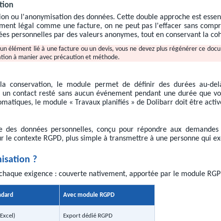
tion
sion ou l'anonymisation des données. Cette double approche est essent
cument légal comme une facture, on ne peut pas l'effacer sans compr
nnées personnelles par des valeurs anonymes, tout en conservant la c
un élément lié à une facture ou un devis, vous ne devez plus régénérer ce doc
ration à manier avec précaution et méthode.
la conservation, le module permet de définir des durées au-del
 un contact resté sans aucun événement pendant une durée que vous
omatiques, le module « Travaux planifiés » de Dolibarr doit être activ
ue des données personnelles, conçu pour répondre aux demandes d'
r le contexte RGPD, plus simple à transmettre à une personne qui exe
nisation ?
ue chaque exigence : couverte nativement, apportée par le module RGP
ndard
Avec module RGPD
/Excel)
Export dédié RGPD