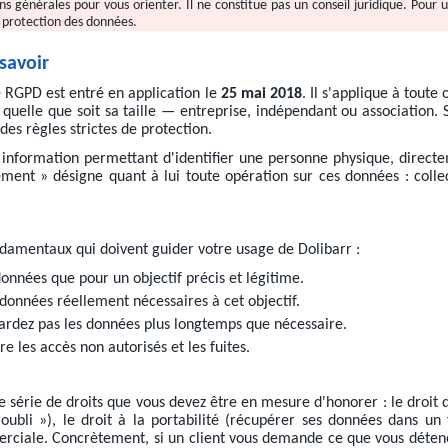
ons générales pour vous orienter. Il ne constitue pas un conseil juridique. Pour
a protection des données.
savoir
e RGPD est entré en application le
25 mai 2018
. Il s'applique à toute
uelle que soit sa taille — entreprise, indépendant ou association. S
es règles strictes de protection.
 information permettant d'identifier une personne physique, direct
ent » désigne quant à lui toute opération sur ces données : collec
damentaux qui doivent guider votre usage de Dolibarr :
données que pour un objectif précis et légitime.
données réellement nécessaires à cet objectif.
ardez pas les données plus longtemps que nécessaire.
 les accès non autorisés et les fuites.
rie de droits que vous devez être en mesure d'honorer : le droit d'a
'oubli »), le droit à la portabilité (récupérer ses données dans un 
ciale. Concrètement, si un client vous demande ce que vous détenez