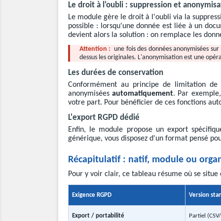
Le droit à l'oubli : suppression et anonymisa
Le module gère le droit à l'oubli via la suppres
possible : lorsqu'une donnée est liée à un do
devient alors la solution : on remplace les do
Attention :
une fois des données anonymisées sur 
dessus les originales. L'anonymisation est une opé
Les durées de conservation
Conformément au principe de limitation de 
anonymisées
automatiquement
. Par exemple,
votre part. Pour bénéficier de ces fonctions aut
L'export RGPD dédié
Enfin, le module propose un export spécifiq
générique, vous disposez d'un format pensé pou
Récapitulatif : natif, module ou orga
Pour y voir clair, ce tableau résume où se sit
Exigence RGPD
Version sta
Export / portabilité
Partiel (CSV