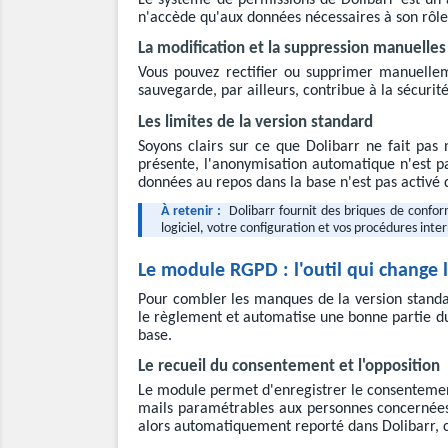
Le système de permissions de Dolibarr est un a
n'accède qu'aux données nécessaires à son rôle 
La modification et la suppression manuelles
Vous pouvez rectifier ou supprimer manuellem
sauvegarde, par ailleurs, contribue à la sécurité
Les limites de la version standard
Soyons clairs sur ce que Dolibarr ne fait pas 
présente, l'anonymisation automatique n'est pas
données au repos dans la base n'est pas activé d'
À retenir :
Dolibarr fournit des briques de confo
logiciel, votre configuration et vos procédures inter
Le module RGPD : l'outil qui change
Pour combler les manques de la version standar
le règlement et automatise une bonne partie du tr
base.
Le recueil du consentement et l'opposition
Le module permet d'enregistrer le consentement 
mails paramétrables aux personnes concernées,
alors automatiquement reporté dans Dolibarr, c