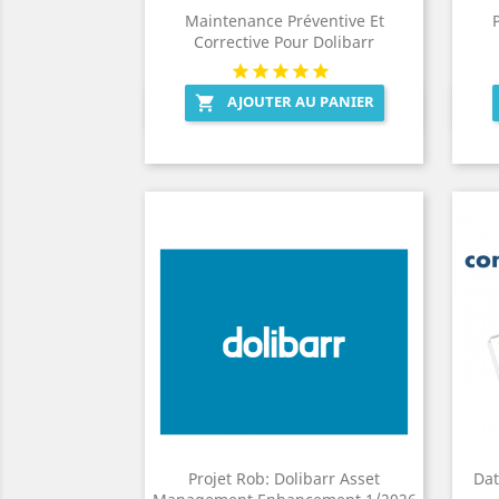
Maintenance Préventive Et
Corrective Pour Dolibarr
AJOUTER AU PANIER

Aperçu rapide

Projet Rob: Dolibarr Asset
Da