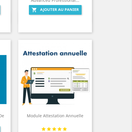
Advanced Professional...
AJOUTER AU PANIER

Aperçu rapide

De
Module Attestation Annuelle