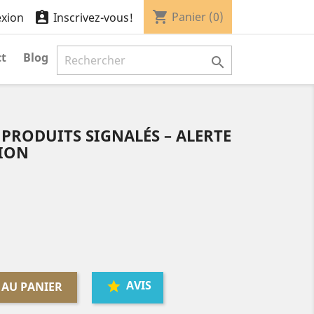
shopping_cart

Panier
(0)
xion
Inscrivez-vous!
t
Blog

 PRODUITS SIGNALÉS – ALERTE
TION
AVIS
 AU PANIER