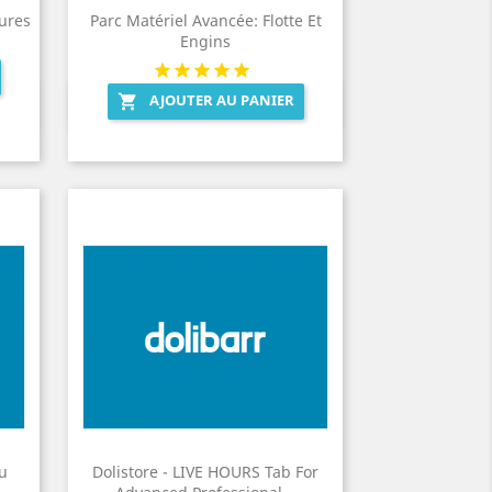
tures
Parc Matériel Avancée: Flotte Et
Engins
AJOUTER AU PANIER

Aperçu rapide

Du
Dolistore - LIVE HOURS Tab For