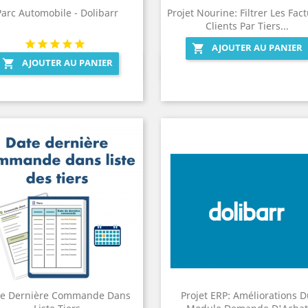
Parc Automobile - Dolibarr
Projet Nourine: Filtrer Les Fac
Clients Par Tiers...
AJOUTER AU PANIER

AJOUTER AU PANIER

Aperçu rapide
Aperçu rapide


te Dernière Commande Dans
Projet ERP: Améliorations 