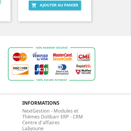
AJOUTER AU PANIER

Aperçu rapide

INFORMATIONS
NextGestion - Modules et
Thèmes Dolibarr ERP - CRM
Centre d’affaires
Laâyoune