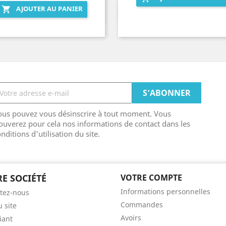
AJOUTER AU PANIER

Aperçu rapide
Aperçu rapide


ous pouvez vous désinscrire à tout moment. Vous
ouverez pour cela nos informations de contact dans les
nditions d'utilisation du site.
E SOCIÉTÉ
VOTRE COMPTE
Informations personnelles
tez-nous
Commandes
u site
Avoirs
iant