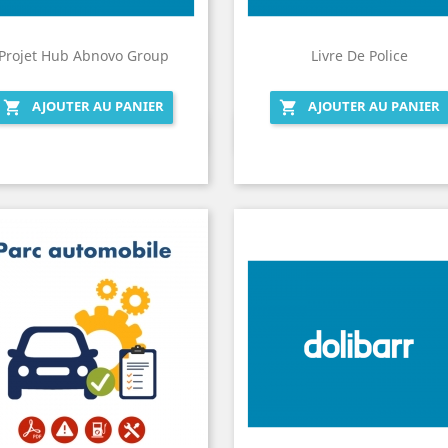
Projet Hub Abnovo Group
Livre De Police
AJOUTER AU PANIER
AJOUTER AU PANIER


Aperçu rapide
Aperçu rapide

