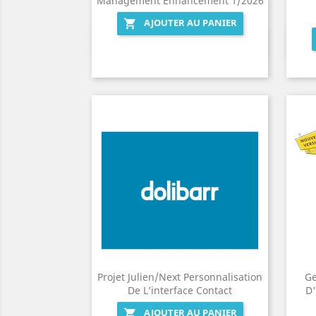
Management Enhancement 1/2026
AJOUTER AU PANIER

Aperçu rapide

Projet Julien/Next Personnalisation
Ge
De L’interface Contact
D'
AJOUTER AU PANIER
