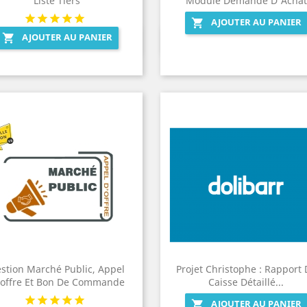
Liste Tiers
Module Demande D'Achat
AJOUTER AU PANIER

AJOUTER AU PANIER

Aperçu rapide
Aperçu rapide


stion Marché Public, Appel
Projet Christophe : Rapport 
offre Et Bon De Commande
Caisse Détaillé...
AJOUTER AU PANIER
