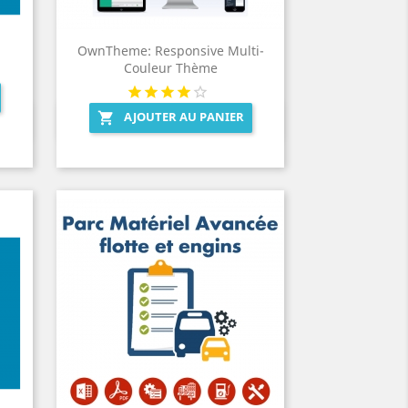
OwnTheme: Responsive Multi-
Couleur Thème
AJOUTER AU PANIER

Aperçu rapide
