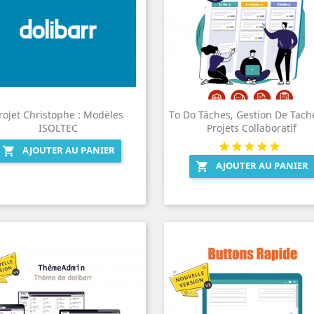
rojet Christophe : Modèles
To Do Tâches, Gestion De Tach
ISOLTEC
Projets Collaboratif
AJOUTER AU PANIER

AJOUTER AU PANIER

Aperçu rapide
Aperçu rapide

