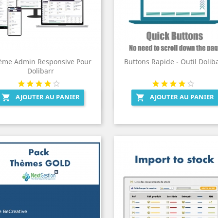
ème Admin Responsive Pour
Buttons Rapide - Outil Dolib
Dolibarr
AJOUTER AU PANIER
AJOUTER AU PANIER


Aperçu rapide
Aperçu rapide

