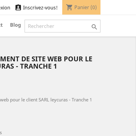
shopping_cart

Panier
(0)
xion
Inscrivez-vous!
t
Blog

MENT DE SITE WEB POUR LE
URAS - TRANCHE 1
web pour le client SARL leycuras - Tranche 1
s