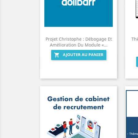
Projet Christophe : Débogage Et
Th
Amélioration Du Module «...
AJOUTER AU PANIER

Aperçu rapide
