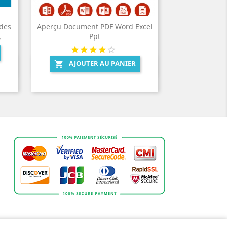
des
Aperçu Document PDF Word Excel
.
Ppt
AJOUTER AU PANIER

Aperçu rapide
