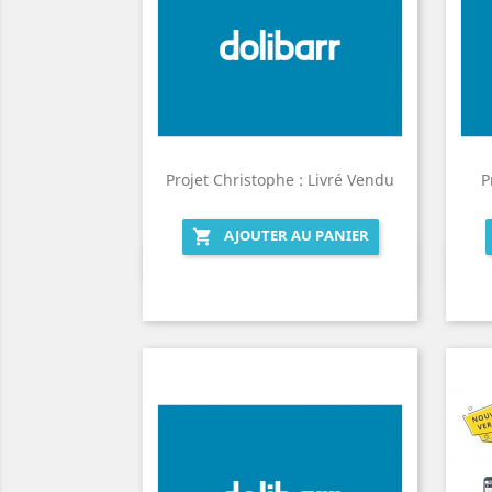
Projet Christophe : Livré Vendu
P
AJOUTER AU PANIER

Aperçu rapide
