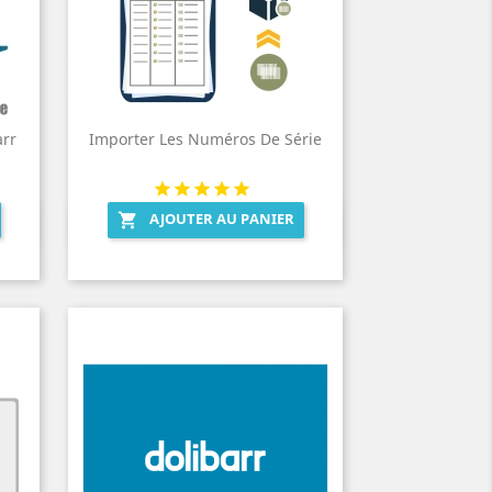
arr
Importer Les Numéros De Série
AJOUTER AU PANIER

Aperçu rapide
