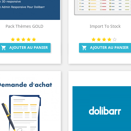
Pack Thèmes GOLD
Import To Stock
AJOUTER AU PANIER
AJOUTER AU PANIER


Aperçu rapide
Aperçu rapide

