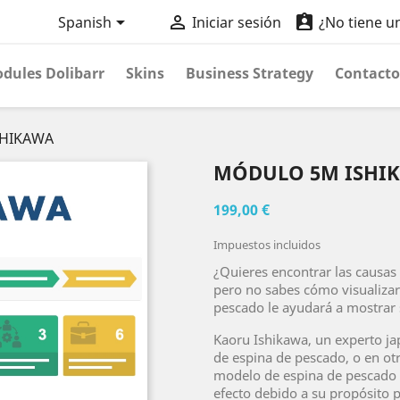



Spanish
Iniciar sesión
¿No tiene u
dules Dolibarr
Skins
Business Strategy
Contacto
SHIKAWA
MÓDULO 5M ISHI
199,00 €
Impuestos incluidos
¿Quieres encontrar las causas
pero no sabes cómo visualiza
pescado le ayudará a mostrar 
Kaoru Ishikawa, un experto ja
de espina de pescado, o en ot
modelo de espina de pescado
efecto debido a su propósito p