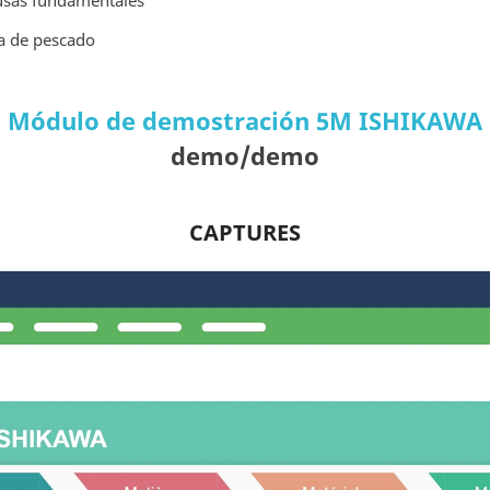
ausas fundamentales
na de pescado
Módulo de demostración 5M ISHIKAWA
demo/demo
CAPTURES