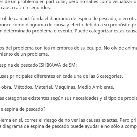
es de un problema en particular, pero no sabes cómo visualizarl
 causa raíz en segundos.
rol de calidad, funda el diagrama de espina de pescado, o en otr
oce como diagrama de causa y efecto debido a su propósito prin
 un determinado problema o evento. Puede categorizar estas causa
os del problema con los miembros de su equipo. No olvide animar
imiento de un problema.
e espina de pescado ISHIKAWA de 5M:
as principales diferentes en cada una de las 6 categorías.
de obra, Métodos, Material, Máquinas, Medio Ambiente.
as categorías existentes según sus necesidades y el tipo de probl
de espina de pescado?
ma en sí, corres el riesgo de no ver las causas exactas. Pero pr
e diagrama de espina de pescado puede ayudarle no sólo a compr