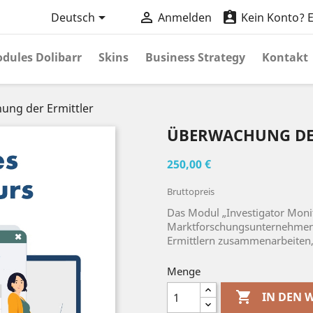



Deutsch
Anmelden
Kein Konto? Er
dules Dolibarr
Skins
Business Strategy
Kontakt
ung der Ermittler
ÜBERWACHUNG DE
250,00 €
Bruttopreis
Das Modul „Investigator Monito
Marktforschungsunternehmen 
Ermittlern zusammenarbeiten,
Menge

IN DEN