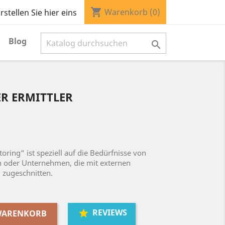
shopping_cart
Warenkorb
(0)
stellen Sie hier eins
Blog

R ERMITTLER
ring“ ist speziell auf die Bedürfnisse von
oder Unternehmen, die mit externen
 zugeschnitten.
REVIEWS
 WARENKORB