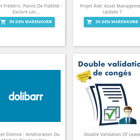
t Frédéric: Points De Fidélité -
Projet Rob: Asset Manageme
Exclure Les...
Update 7
IN DEN WARENKORB
IN DEN WARENKORB


Vorschau
Vorschau


jet Etienne : Amélioration Du
Double Validation Of Leav