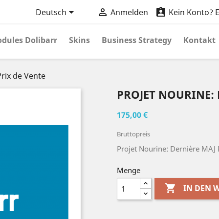



Deutsch
Anmelden
Kein Konto? Er
dules Dolibarr
Skins
Business Strategy
Kontakt
rix de Vente
PROJET NOURINE: 
175,00 €
Bruttopreis
Projet Nourine: Dernière MAJ 
Menge

IN DEN