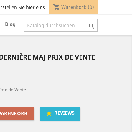
shopping_cart
Warenkorb
(0)
stellen Sie hier eins
Blog

DERNIÈRE MAJ PRIX DE VENTE
Prix de Vente
REVIEWS
 WARENKORB