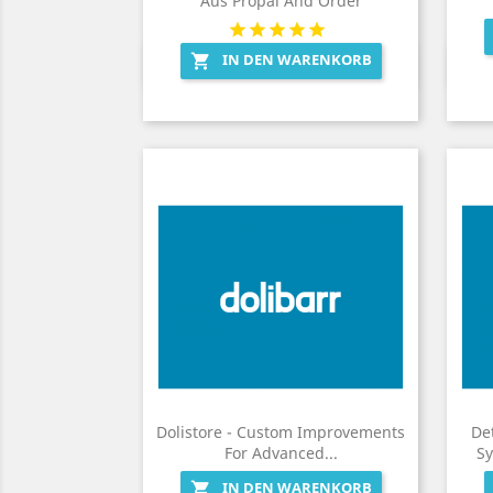
Aus Propal And Order
IN DEN WARENKORB

Vorschau

Dolistore - Custom Improvements
Det
For Advanced...
Sy
IN DEN WARENKORB
