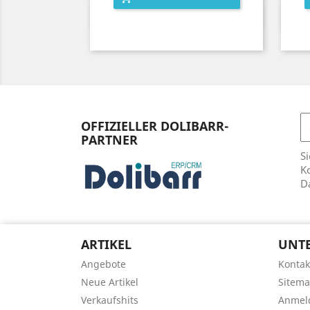
Vorschau

OFFIZIELLER DOLIBARR-
PARTNER
Si
Ko
D
ARTIKEL
UNT
Angebote
Kontak
Neue Artikel
Sitem
Verkaufshits
Anmel