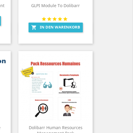
nt
GLPI Module To Dolibarr
IN DEN WARENKORB

Vorschau

e
Dolibarr Human Resources