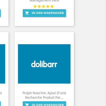
Management Pack
IN DEN WARENKORB

Vorschau

ts
Projet Nourine: Ajout D’une
Recherche Produit Par...
IN DEN WARENKORB
