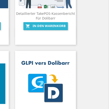
Detaillierter TakePOS-Kassenbericht
Für Dolibarr
IN DEN WARENKORB

Vorschau
