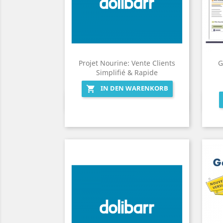
Projet Nourine: Vente Clients
G
Simplifié & Rapide
IN DEN WARENKORB

Vorschau
