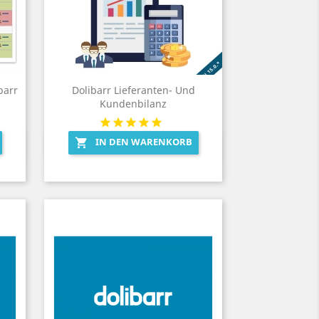
barr
Dolibarr Lieferanten- Und
Kundenbilanz
IN DEN WARENKORB

Vorschau
