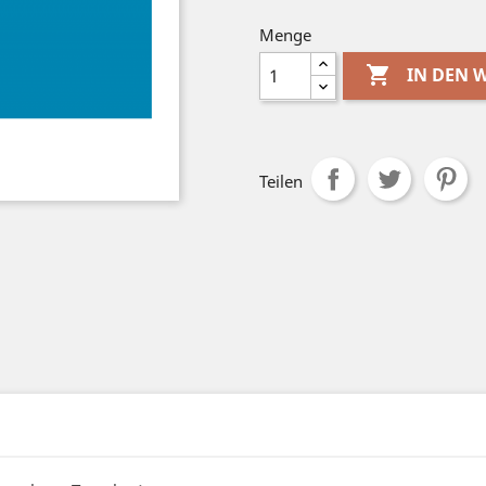
Menge

IN DEN
Teilen