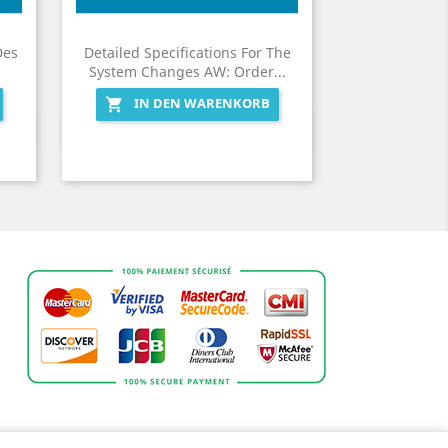
Des
Detailed Specifications For The
System Changes AW: Order...
IN DEN WARENKORB

Vorschau
