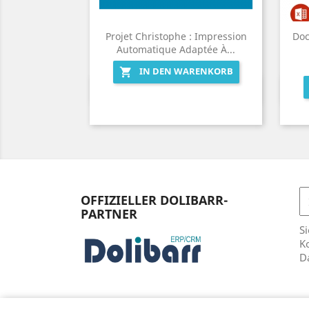
Projet Christophe : Impression
Doc
Automatique Adaptée À...
IN DEN WARENKORB

Vorschau

OFFIZIELLER DOLIBARR-
PARTNER
Si
Ko
D