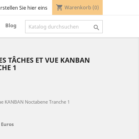
shopping_cart
Warenkorb
(0)
stellen Sie hier eins
Blog

ES TÂCHES ET VUE KANBAN
HE 1
 vue KANBAN Noctabene Tranche 1
 Euros