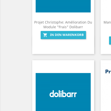
Projet Christophe: Amélioration Du
Man
Module "Frais" Dolibarr
IN DEN WARENKORB

Vorschau
