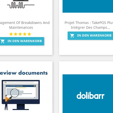
agement Of Breakdowns And
Projet Thomas : TakePOS Plu
Maintenances
Intégrer Des Champs...
IN DEN WARENKORB

IN DEN WARENKORB

Vorschau
Vorschau

