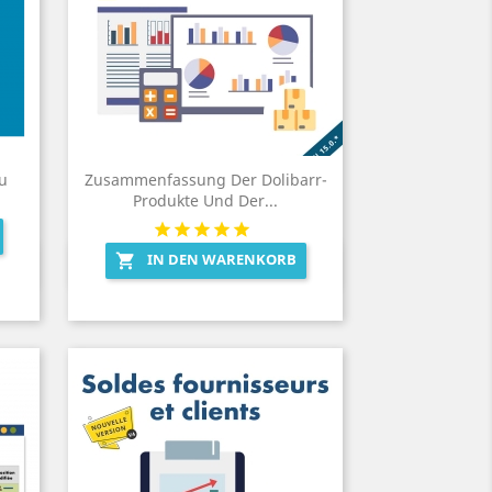
Du
Zusammenfassung Der Dolibarr-
Produkte Und Der...
IN DEN WARENKORB

Vorschau
