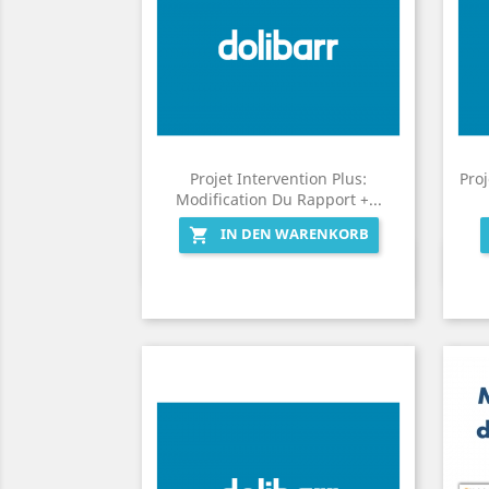
Projet Intervention Plus:
Pro
Modification Du Rapport +...
IN DEN WARENKORB

Vorschau
