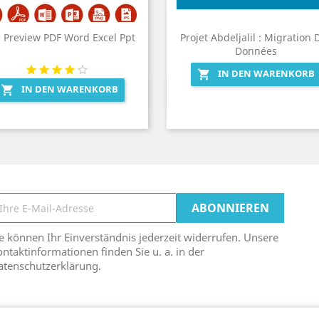
 Preview PDF Word Excel Ppt
Projet Abdeljalil : Migration 
Données
IN DEN WARENKORB

IN DEN WARENKORB

Vorschau
Vorschau


e können Ihr Einverständnis jederzeit widerrufen. Unsere
ntaktinformationen finden Sie u. a. in der
atenschutzerklärung.