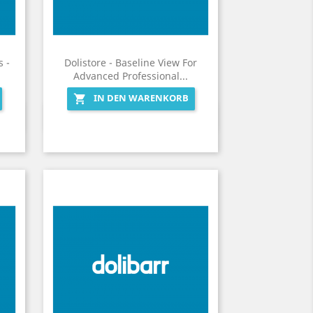
s -
Dolistore - Baseline View For
Advanced Professional...
IN DEN WARENKORB

Vorschau
