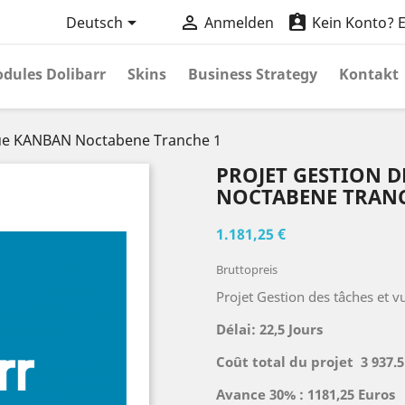



Deutsch
Anmelden
Kein Konto? Er
dules Dolibarr
Skins
Business Strategy
Kontakt
 vue KANBAN Noctabene Tranche 1
PROJET GESTION D
NOCTABENE TRANC
1.181,25 €
Bruttopreis
Projet Gestion des tâches et
Délai: 22,5 Jours
Coût total du projet 3 937.5
Avance 30% : 1181,25 Euros