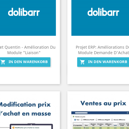
jet Quentin - Amélioration Du
Projet ERP: Améliorations 
Module "Liaison"
Module Demande D'Achat
IN DEN WARENKORB
IN DEN WARENKORB


Vorschau
Vorschau

