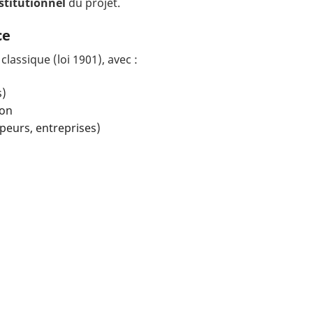
stitutionnel
du projet.
ce
classique (loi 1901), avec :
s)
ion
peurs, entreprises)