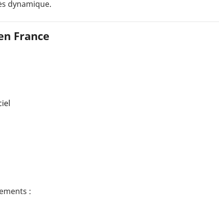
rès dynamique.
en France
iel
nements :