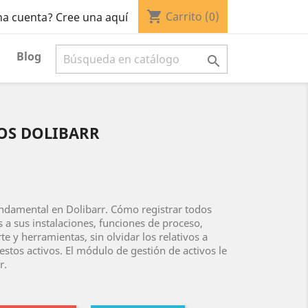
shopping_cart
Carrito
(0)
na cuenta? Cree una aquí
Blog

VOS DOLIBARR
fundamental en Dolibarr. Cómo registrar todos
s a sus instalaciones, funciones de proceso,
e y herramientas, sin olvidar los relativos a
estos activos. El módulo de gestión de activos le
r.