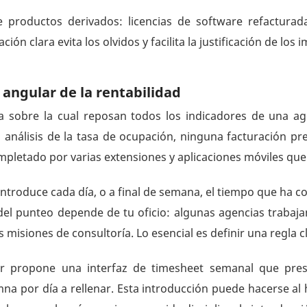
e productos derivados: licencias de software refactura
ación clara evita los olvidos y facilita la justificación de los
 angular de la rentabilidad
a sobre la cual reposan todos los indicadores de una age
análisis de la tasa de ocupación, ninguna facturación pr
letado por varias extensiones y aplicaciones móviles que f
 introduce cada día, o a final de semana, el tiempo que ha c
 del punteo depende de tu oficio: algunas agencias trabaja
s misiones de consultoría. Lo esencial es definir una regla c
barr propone una interfaz de timesheet semanal que pres
a por día a rellenar. Esta introducción puede hacerse al hi