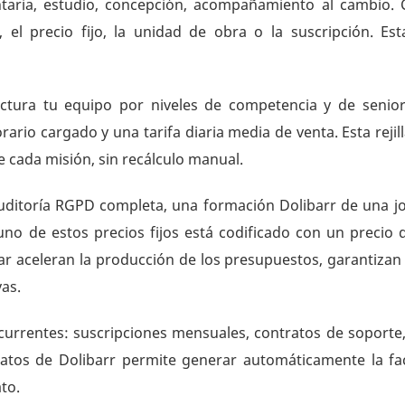
ntaria, estudio, concepción, acompañamiento al cambio. 
, el precio fijo, la unidad de obra o la suscripción. Est
uctura tu equipo por niveles de competencia y de seniorit
horario cargado y una tarifa diaria media de venta. Esta rej
 cada misión, sin recálculo manual.
 auditoría RGPD completa, una formación Dolibarr de una j
o de estos precios fijos está codificado con un precio de
ar aceleran la producción de los presupuestos, garantizan l
vas.
currentes: suscripciones mensuales, contratos de soporte
tratos de Dolibarr permite generar automáticamente la fac
to.