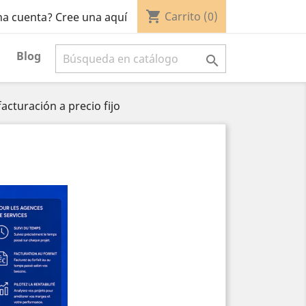
shopping_cart
Carrito
(0)
na cuenta? Cree una aquí
Blog

acturación a precio fijo