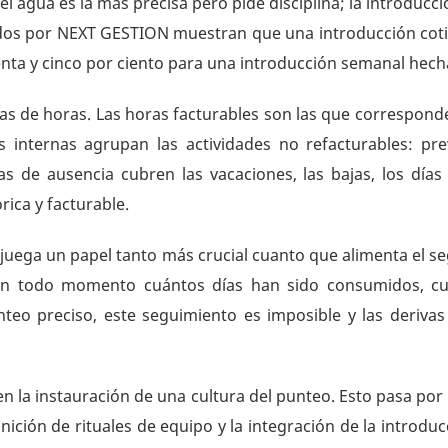
del agua es la más precisa pero pide disciplina; la introdu
ados por NEXT GESTION muestran que una introducción cotid
enta y cinco por ciento para una introducción semanal hecha
ías de horas. Las horas facturables son las que corresponde
as internas agrupan las actividades no refacturables: pr
s de ausencia cubren las vacaciones, las bajas, los días 
ica y facturable.
eo juega un papel tanto más crucial cuanto que alimenta el s
 en todo momento cuántos días han sido consumidos, cu
unteo preciso, este seguimiento es imposible y las deriv
 la instauración de una cultura del punteo. Esto pasa por 
nición de rituales de equipo y la integración de la introdu