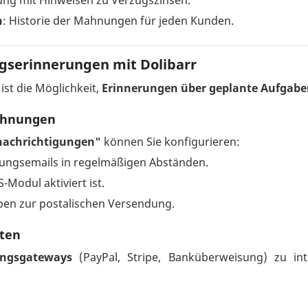
ung mit Hinweisen zu Verzugszinsen.
n
: Historie der Mahnungen für jeden Kunden.
gserinnerungen mit Dolibarr
ist die Möglichkeit,
Erinnerungen über geplante Aufgabe
Mahnungen
enachrichtigungen"
können Sie konfigurieren:
ungsemails in regelmäßigen Abständen.
Modul aktiviert ist.
en zur postalischen Versendung.
sten
ungsgateways
(PayPal, Stripe, Banküberweisung) zu in