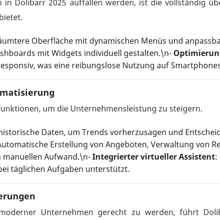
 in Dolibarr 2025 auffallen werden, ist die vollständig üb
ietet.
räumtere Oberfläche mit dynamischen Menüs und anpassb
shboards mit Widgets individuell gestalten.\n-
Optimierung
 responsiv, was eine reibungslose Nutzung auf Smartphones
omatisierung
e Funktionen, um die Unternehmensleistung zu steigern.
rt historische Daten, um Trends vorherzusagen und Entsche
 Automatische Erstellung von Angeboten, Verwaltung von 
m manuellen Aufwand.\n-
Integrierter virtueller Assistent
:
ei täglichen Aufgaben unterstützt.
terungen
derner Unternehmen gerecht zu werden, führt Dolibar