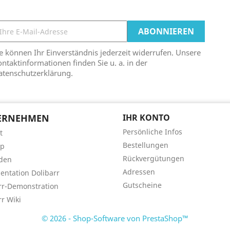
e können Ihr Einverständnis jederzeit widerrufen. Unsere
ntaktinformationen finden Sie u. a. in der
atenschutzerklärung.
ERNEHMEN
IHR KONTO
Persönliche Infos
t
Bestellungen
ap
Rückvergütungen
den
Adressen
ntation Dolibarr
Gutscheine
rr-Demonstration
rr Wiki
© 2026 - Shop-Software von PrestaShop™