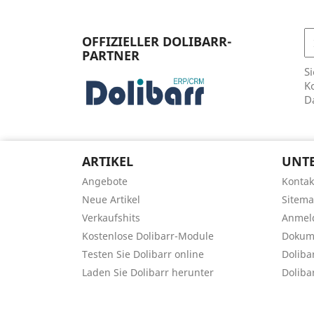
OFFIZIELLER DOLIBARR-
PARTNER
Si
Ko
D
ARTIKEL
UNT
Angebote
Kontak
Neue Artikel
Sitem
Verkaufshits
Anmel
Kostenlose Dolibarr-Module
Dokume
Testen Sie Dolibarr online
Doliba
Laden Sie Dolibarr herunter
Doliba