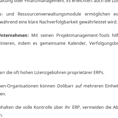
hhaltung oder Finanzmanagement. Es erleichtert auch die Z
- und Ressourcenverwaltungsmodule ermöglichen es
ährend eine klare Nachverfolgbarkeit gewährleistet wird.
Unternehmen:
Mit seinen Projektmanagement-Tools hil
inieren, indem es gemeinsame Kalender, Verfolgungsbre
arr die oft hohen Lizenzgebühren proprietärer ERPs.
n-Organisationen können Dolibarr auf mehreren Einheit
en.
lten die volle Kontrolle über ihr ERP, vermeiden die Ab
n.