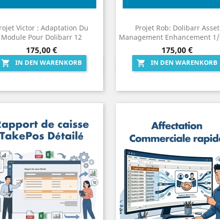
rojet Victor : Adaptation Du
Projet Rob: Dolibarr Asset
Module Pour Dolibarr 12
Management Enhancement 1/
Preis
Preis
175,00 €
175,00 €
IN DEN WARENKORB
IN DEN WARENKORB


Vorschau
Vorschau


4)
3)
0)