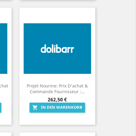
Achat
Projet Nourine: Prix D'achat &
Commande Fournisseur :...
Preis
262,50 €
IN DEN WARENKORB

Vorschau
