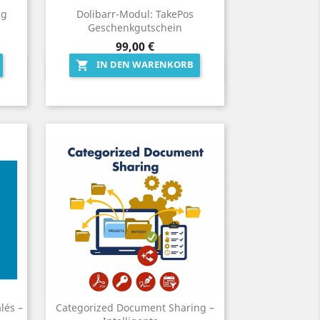
ng
Dolibarr-Modul: TakePos
Geschenkgutschein
Preis
99,00 €
IN DEN WARENKORB

Vorschau

lés –
Categorized Document Sharing –