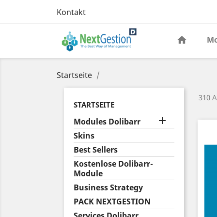
Kontakt
Mo
Startseite
310 A
STARTSEITE

Modules Dolibarr
Skins
Best Sellers
Kostenlose Dolibarr-
Module
Business Strategy
PACK NEXTGESTION
Services Dolibarr