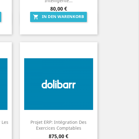
Intelligente...
Preis
80,00 €
IN DEN WARENKORB

Vorschau

 Les
Projet ERP: Intégration Des
Exercices Comptables
Preis
875,00 €