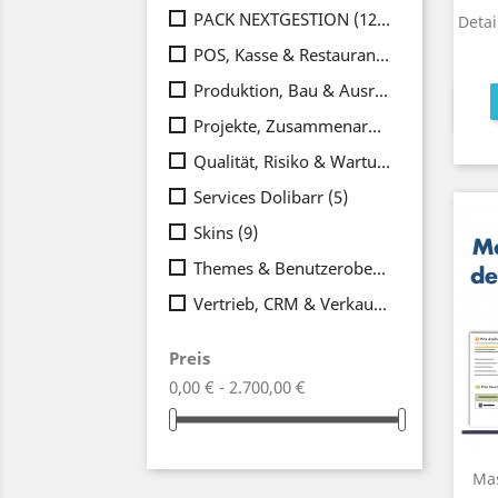
PACK NEXTGESTION
(125)
Detai
POS, Kasse & Restaurant
(6)
Produktion, Bau & Ausrüstung
(24)
Projekte, Zusammenarbeit & Produktivität
Qualität, Risiko & Wartung
(19)
Services Dolibarr
(5)
Skins
(9)
Themes & Benutzeroberfläche
(11)
Vertrieb, CRM & Verkauf
(38)
Preis
0,00 € - 2.700,00 €
Ma