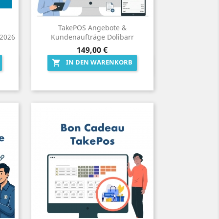
TakePOS Angebote &
2026
Kundenaufträge Dolibarr
Preis
149,00 €
IN DEN WARENKORB

Vorschau
