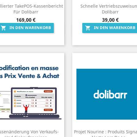
llierter TakePOS-Kassenbericht
Schnelle Vertriebszuweisu
Für Dolibarr
Dolibarr
Preis
Preis
169,00 €
39,00 €
IN DEN WARENKORB
IN DEN WARENKORB


Vorschau
Vorschau


(19)
ssenänderung Von Verkaufs-
Projet Nourine : Produits Signa