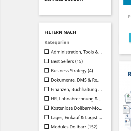
P
FILTERN NACH
Kategorien
Administration, Tools & Integrationen
(
Best Sellers
(15)
Business Strategy
(4)
Dokumente, DMS & Reporting
(20)
Finanzen, Buchhaltung & Zahlungen
(3
HR, Lohnabrechnung & Rekrutierung
(2
Kostenlose Dolibarr-Module
(7)
Lager, Einkauf & Logistik
(21)
Modules Dolibarr
(152)