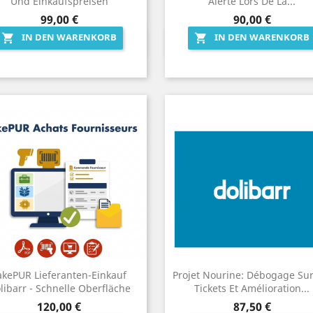
Und Einkaufspreisen
Alerte Lors De La...
Preis
Preis
99,00 €
90,00 €
IN DEN WARENKORB
IN DEN WARENKORB


Vorschau
Vorschau


akePUR Lieferanten-Einkauf
Projet Nourine: Débogage Sur
libarr - Schnelle Oberfläche
Tickets Et Amélioration...
Preis
Preis
120,00 €
87,50 €