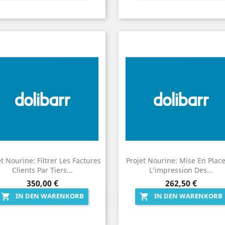
et Nourine: Filtrer Les Factures
Projet Nourine: Mise En Plac
Clients Par Tiers...
L’impression Des...
Preis
Preis
350,00 €
262,50 €
IN DEN WARENKORB
IN DEN WARENKORB


Vorschau
Vorschau

