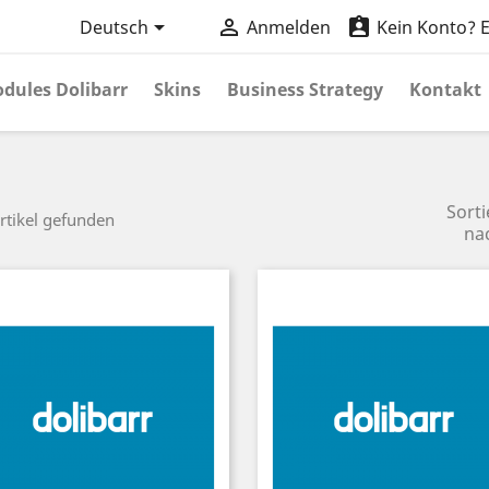



Deutsch
Anmelden
Kein Konto? Er
dules Dolibarr
Skins
Business Strategy
Kontakt
Sorti
rtikel gefunden
na