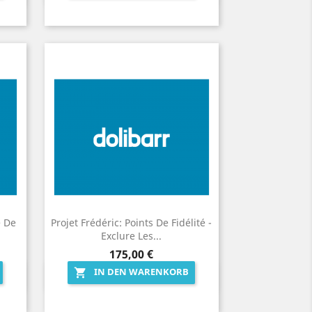
e De
Projet Frédéric: Points De Fidélité -
Exclure Les...
Preis
175,00 €
IN DEN WARENKORB

Vorschau
