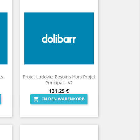
ts
Projet Ludovic: Besoins Hors Projet
Principal - V2
Preis
131,25 €
IN DEN WARENKORB

Vorschau
