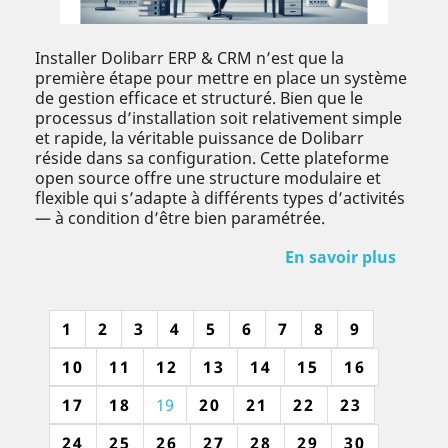
Installer Dolibarr ERP & CRM n’est que la
première étape pour mettre en place un système
de gestion efficace et structuré. Bien que le
processus d’installation soit relativement simple
et rapide, la véritable puissance de Dolibarr
réside dans sa configuration. Cette plateforme
open source offre une structure modulaire et
flexible qui s’adapte à différents types d’activités
— à condition d’être bien paramétrée.
En savoir plus
1
2
3
4
5
6
7
8
9
10
11
12
13
14
15
16
17
18
19
20
21
22
23
24
25
26
27
28
29
30